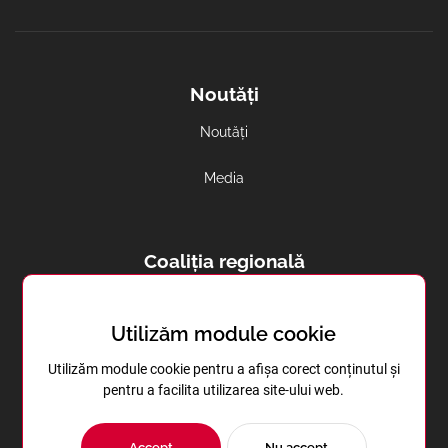
Noutăți
Noutăți
Media
Coaliția regională
Avortul și contracepția in regiune
Utilizăm module cookie
Sănătatea reproductivă în Transnistria
Utilizăm module cookie pentru a afișa corect conținutul și
pentru a facilita utilizarea site-ului web.
Accept
Nu accept