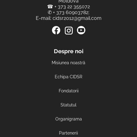
Moldova
☎
+ 373 22 355072
✆
+ 373 60903782
;
E-mail:
cidsr2012@gmail.com
Despre noi
Misiunea noastră
Echipa CIDSR
Fondatorii
Statutul
Organigrama
Partenerii