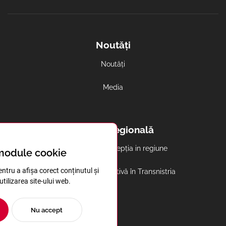
Noutăți
Noutăți
Media
Coaliția regională
Avortul și contracepția in regiune
module cookie
ntru a afișa corect conținutul și
Sănătatea reproductivă în Transnistria
 utilizarea site-ului web.
Nu accept