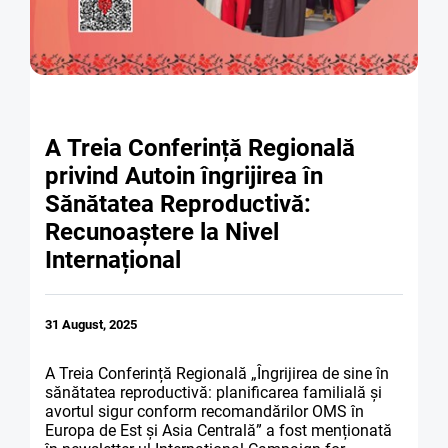
PARTENERII
AVORTUL
NOUTATI CIDSR
NOUTĂȚI
DONATORII
PREVENIREA CANCER
DE LA PARTENERII N
CONTACTE
MEDIA
EDUCAȚIA SEXUALĂ
PUBLICAȚII
A Treia Conferință Regională
RAPORT ANUAL CID
privind Autoin îngrijirea în
DREPTURI SEXUALE 
Sănătatea Reproductivă:
Recunoaștere la Nivel
Internațional
31 August, 2025
A Treia Conferință Regională „Îngrijirea de sine în
sănătatea reproductivă: planificarea familială și
avortul sigur conform recomandărilor OMS în
Europa de Est și Asia Centrală” a fost menționată