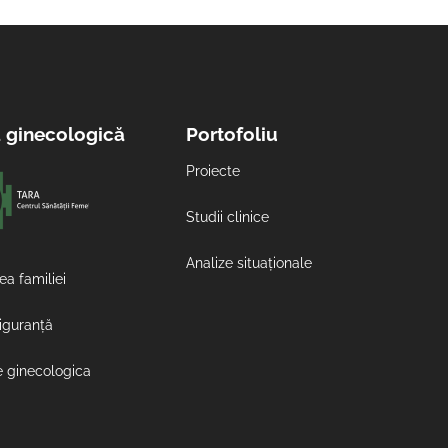
a ginecologică
Portofoliu
Proiecte
Studii clinice
Analize situaționale
ea familiei
siguranță
e ginecologica