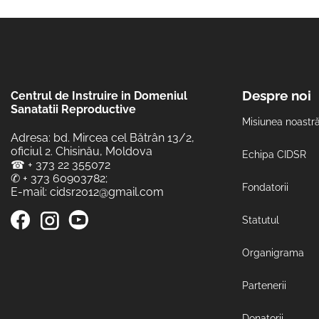
Despre noi
Centrul de Instruire in Domeniul
Sanatatii Reproductive
Misiunea noastr
Adresa: bd. Mircea cel Bătrân 13/2,
oficiul 2. Chisinău, Moldova
Echipa CIDSR
☎
+ 373 22 355072
✆
+ 373 60903782
;
Fondatorii
E-mail:
cidsr2012@gmail.com
Statutul
Organigrama
Partenerii
Donatorii