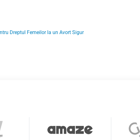
ERULUI DE COL UTERIN
 NOSTRI
ntru Dreptul Femeilor la un Avort Sigur
Ă
DSR
E ȘI REPRODUCTIVE