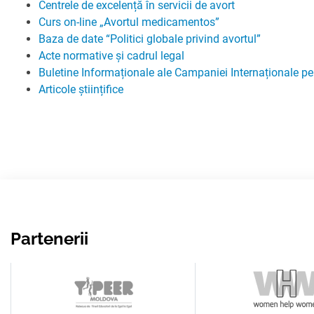
PARTENERII
Centrele de excelență în servicii de avort
AVORTUL
Curs on-line „Avortul medicamentos”
NOUTATI CIDSR
NOUTĂȚI
Baza de date “Politici globale privind avortul”
DONATORII
Acte normative și cadrul legal
PREVENIREA CANC
DE LA PARTENERII
CONTACTE
Buletine Informaționale ale Campaniei Internaționale pe
MEDIA
Articole științifice
EDUCAȚIA SEXUAL
PUBLICAȚII
RAPORT ANUAL CI
DREPTURI SEXUAL
Partenerii