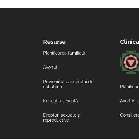
Resurse
Clinic
ă
Planificarea familială
Avortul
Prevenirea cancerului de
col uterin
Planificar
Educația sexuală
Avort în 
Drepturi sexuale și
Consilier
reproductive