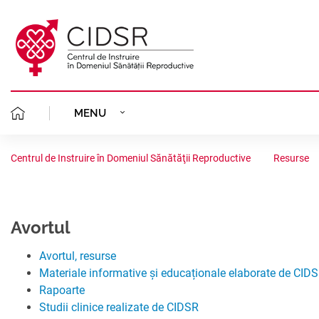
MENU
MISIUNEA NOASTR
DESPRE NOI
Centrul de Instruire în Domeniul Sănătăţii Reproductive
Resurse
ECHIPA CIDSR
PLANIFICAREA FAMI
CLINICA GINECOLOGICĂ
FONDATORII
AVORT ÎN SIGURA
Avortul
PROIECTE
PORTOFOLIU
STATUTUL
Avortul, resurse
CONSILIERE GINE
STUDII CLINICE
AVORTUL ȘI CONTR
COALIȚIA REGIONALĂ
Materiale informative și educaționale elaborate de CID
ORGANIGRAMA
Rapoarte
ACREDITARE
ANALIZE SITUAȚIO
SĂNĂTATEA REPRO
PLANIFICAREA FAM
Studii clinice realizate de CIDSR
RESURSE