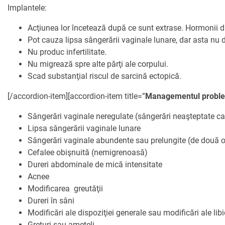
Implantele:
Acţiunea lor încetează după ce sunt extrase. Hormonii d
Pot cauza lipsa sângerării vaginale lunare, dar asta nu 
Nu produc infertilitate.
Nu migrează spre alte părţi ale corpului.
Scad substanţial riscul de sarcină ectopică.
[/accordion-item][accordion-item title=”
Managementul probl
Sângerări vaginale neregulate (sângerări neaşteptate c
Lipsa sângerării vaginale lunare
Sângerări vaginale abundente sau prelungite (de două or
Cefalee obişnuită (nemigrenoasă)
Dureri abdominale de mică intensitate
Acnee
Modificarea greutăţii
Dureri în sâni
Modificări ale dispoziţiei generale sau modificări ale lib
Greţuri sau ameţeli