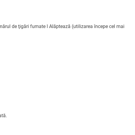
rul de ţigări fumate l Alăptează (utilizarea începe cel mai
ată.