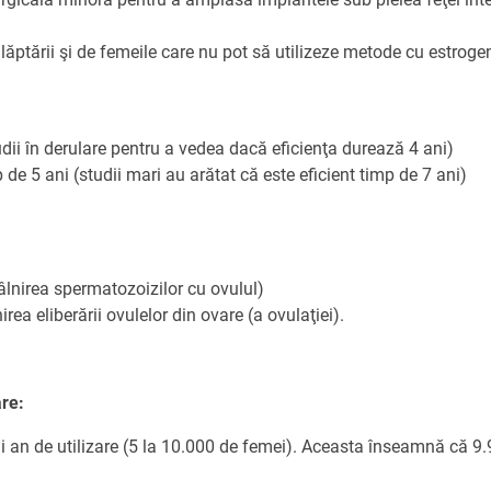
alăptării şi de femeile care nu pot să utilizeze metode cu estroge
ERULUI DE COL UTERIN
 NOSTRI
Ă
udii în derulare pentru a vedea dacă eficienţa durează 4 ani)
DSR
p de 5 ani (studii mari au arătat că este eficient timp de 7 ani)
E ȘI REPRODUCTIVE
âlnirea spermatozoizilor cu ovulul)
rea eliberării ovulelor din ovare (a ovulaţiei).
are:
i an de utilizare (5 la 10.000 de femei). Aceasta înseamnă că 9