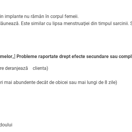
in implante nu rămân în corpul femeii.
dăunează. Este similar cu lipsa menstruaţiei din timpul sarcinii.
emelor
„]
Probleme raportate drept efecte secundare sau compli
are deranjează clienta)
i mai abundente decât de obicei sau mai lungi de 8 zile)
idoului