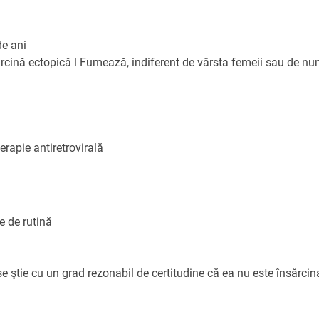
de ani
cină ectopică l Fumează, indiferent de vârsta femeii sau de numă
erapie antiretrovirală
e de rutină
e ştie cu un grad rezonabil de certitudine că ea nu este însărcin