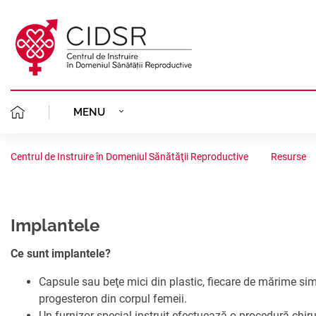
MENU
MISIUNEA NOASTR
DESPRE NOI
Centrul de Instruire în Domeniul Sănătăţii Reproductive
Resurse
ECHIPA CIDSR
PLANIFICAREA FAMI
CLINICA GINECOLOGICĂ
FONDATORII
AVORT ÎN SIGURA
Implantele
PROIECTE
PORTOFOLIU
STATUTUL
Ce sunt implantele?
CONSILIERE GINE
STUDII CLINICE
AVORTUL ȘI CONTR
COALIȚIA REGIONALĂ
Capsule sau beţe mici din plastic, fiecare de mărime sim
ORGANIGRAMA
ACREDITARE
ANALIZE SITUAȚIO
progesteron din corpul femeii.
SĂNĂTATEA REPRO
PLANIFICAREA FAM
RESURSE
Un furnizor special instruit efectuează o procedură chir