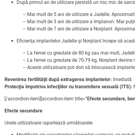
După primul an de utilizare persistă un risc mic de sarci
– Mai mult de 5 ani de utilizare a Jadelle: Aproximat
– Mai mult de 3 ani de utilizare a Implanon: Mai puţi
– Mai mult de 7 ani de utilizare a Norplant: Aproxima
Eficienţa implantelor Jadelle şi Norplant începe să sca
– La femei cu greutate de 80 kg sau mai mult, Jadelle
– La femei cu greutate de 70-79 kg, Norplant devine m
– Aceste utilizatoare pot dori să înlocuiască implant
Revenirea fertilităţii după extragerea implantelor:
Imediată
Protecţia împotriva infecţiilor cu transmitere sexuală (ITS):
N
[/accordion-item][accordion-item title=”
Efecte secundare, bene
Efecte secundare
Unele utilizatoare raportează următoarele:
Modificări ale caracterelor sângerării vaginale, ce includ