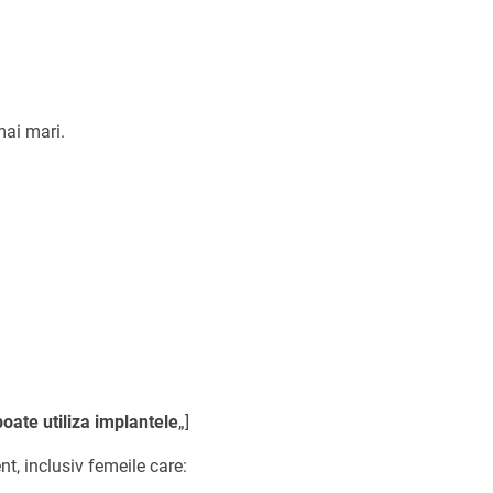
mai mari.
poate utiliza implantele
„]
nt, inclusiv femeile care: