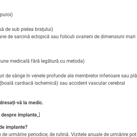
 puroi)
ă de sub pielea braţului)
ne de sarcină ectopică sau foliculi ovarieni de dimensiuni mari 
ţiune medicală fără legătură cu metoda)
ri de sânge în venele profunde ale membrelor inferioare sau pl
 (boală cardiacă ischemică) sau accident vascular cerebral
adresați-vă la medic.
i despre implante
„]
 de implante?
 de urmărire periodice, de rutină. Vizitele anuale de urmărire pot