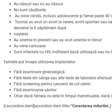
Au născut sau nu au născut
Nu sunt căsătorite
Au orice vârstă, inclusiv adolescente şi femei peste 40 
Tocmai au avut un avort la cerere, avort spontan sau sar
devreme la 6 săptămâni după
naştere)
Au anemie în prezent sau au avut anemie în trecut
Au vene varicoase
Sunt infectate cu HIV, indiferent dacă utilizează sau nu t
Femeile pot începe utilizarea implantelor:
Fără examinare ginecologică
Fără teste din sânge sau alte teste de laborator efectuat
Fără screening pentru cancerul de col uterin
Fără examinarea sânilor
Chiar dacă femeia nu este în timpul menstruaţiei, dacă s
[/accordion-item][accordion-item title=”
Corectarea miturilor
„]