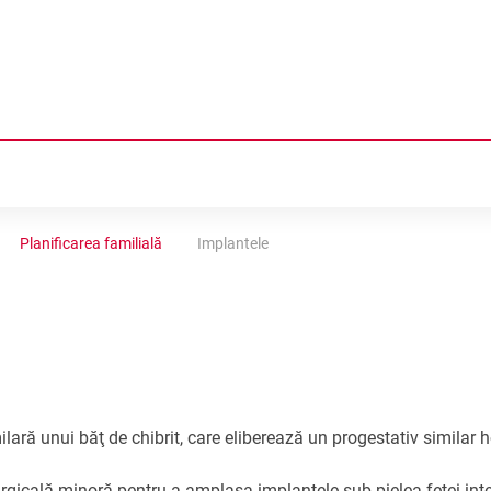
Ă
Planificarea familială
Implantele
LIEI
NȚĂ
COLOGICA
ACEPȚIA IN REGIUNE
ilară unui băţ de chibrit, care eliberează un progestativ similar
NALE
DUCTIVĂ ÎN TRANSNISTRIA
ILIALĂ
urgicală minoră pentru a amplasa implantele sub pielea feţei inte