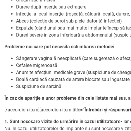
Durere după inserţie sau extragere
Infecţie la locul inserţiei (roşeaţă, căldură locală, durere,
Abces (colecţie de puroi sub piele, datorită infecţiei)
Expulzie (când unul sau mai multe implante încep să ias
Dureri severe în zona inferioară a abdomenului (suspiciu
Probleme noi care pot necesita schimbarea metodei
Sângerare vaginală neexplicată (care sugerează o afec
Cefalee migrenoasă
Anumite afecţiuni medicale grave (suspiciune de cheagu
Boală cardiacă cauzată de artere blocate sau îngustate
Suspiciune de sarcină
În caz de apariție a unor probleme din cele listate mai sus, 
[/accordion-item][accordion-item title=”
Întrebări şi răspunsur
1. Sunt necesare vizite de urmărire în cazul utilizatoare- lor
Nu. În cazul utilizatoarelor de implante nu sunt necesare vizite