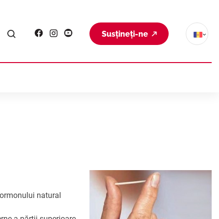
Susțineți-ne
 hormonului natural
rne a părţii superioare