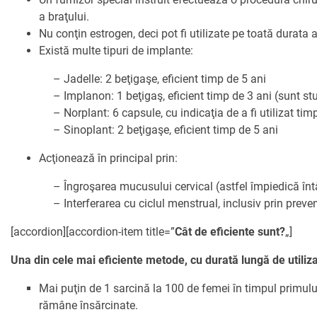
PARTENERII
a braţului.
AVORTUL
NOUTATI CIDSR
NOUTĂȚI
Nu conţin estrogen, deci pot fi utilizate pe toată durata 
DONATORII
Există multe tipuri de implante:
PREVENIREA CANC
DE LA PARTENERII
CONTACTE
MEDIA
– Jadelle: 2 beţigaşe, eficient timp de 5 ani
EDUCAȚIA SEXUAL
PUBLICAȚII
– Implanon: 1 beţigaş, eficient timp de 3 ani (sunt st
RAPORT ANUAL CI
– Norplant: 6 capsule, cu indicaţia de a fi utilizat tim
DREPTURI SEXUAL
– Sinoplant: 2 beţigaşe, eficient timp de 5 ani
Acţionează în principal prin:
– Îngroşarea mucusului cervical (astfel împiedică înt
– Interferarea cu ciclul menstrual, inclusiv prin preveni
[accordion][accordion-item title=”
Cât de eficiente sunt?
„]
Una din cele mai eficiente metode, cu durată lungă de utiliz
Mai puţin de 1 sarcină la 100 de femei în timpul primulu
rămâne însărcinate.