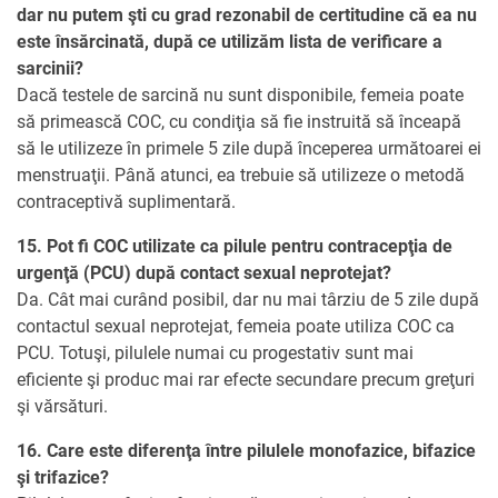
dar nu putem şti cu grad rezonabil de certitudine
că ea nu
este însărcinată, după ce utilizăm lista de verificare a
sarcinii?
Dacă testele de sarcină nu sunt disponibile, femeia poate
să primească COC, cu condiţia să fie instruită să înceapă
să le utilizeze în primele 5 zile după începerea următoarei ei
menstruaţii. Până atunci, ea trebuie să utilizeze o metodă
contraceptivă suplimentară.
15. Pot fi COC utilizate ca pilule pentru contracepţia de
urgenţă (PCU) după contact sexual neprotejat?
Da. Cât mai curând posibil, dar nu mai târziu de 5 zile după
contactul sexual neprotejat, femeia poate utiliza COC ca
PCU. Totuşi, pilulele numai cu progestativ sunt mai
eficiente şi produc mai rar efecte secundare precum greţuri
şi vărsături.
16. Care este diferenţa între pilulele monofazice, bifazice
şi trifazice?