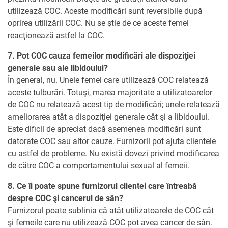
utilizează COC. Aceste modificări sunt reversibile după
oprirea utilizării COC. Nu se ştie de ce aceste femei
reacţionează astfel la COC.
7. Pot COC cauza femeilor modificări ale dispoziţiei
generale sau ale libidoului?
În general, nu. Unele femei care utilizează COC relatează
aceste tulburări. Totuşi, marea majoritate a utilizatoarelor
de COC nu relatează acest tip de modificări; unele relatează
ameliorarea atât a dispoziţiei generale cât şi a libidoului.
Este dificil de apreciat dacă asemenea modificări sunt
datorate COC sau altor cauze. Furnizorii pot ajuta clientele
cu astfel de probleme. Nu există dovezi privind modificarea
de către COC a comportamentului sexual al femeii.
8. Ce îi poate spune furnizorul clientei care întreabă
despre COC şi cancerul de sân?
Furnizorul poate sublinia că atât utilizatoarele de COC cât
şi femeile care nu utilizează COC pot avea cancer de sân.