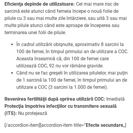
Eficienţa depinde de utilizatoare:
Cel mai mare risc de
sarcină este atunci când femeia începe o nouă folie de
pilule cu 3 sau mai multe zile întârziere, sau uită 3 sau mai
multe pilule atunci când este aproape de începerea sau
terminarea unei folii de pilule.
În cadrul utilizării obişnuite, aproximativ 8 sarcini la
100 de femei, în timpul primului an de utilizare a COC.
Aceasta înseamnă că, din 100 de femei care
utilizează COC, 92 nu vor rămâne gravide.
Când nu se fac greşeli în utilizarea pilulelor, mai puţin
de 1 sarcină la 100 de femei, în timpul primului an de
utilizare a COC (3 sarcini la 1.000 de femei).
Revenirea fertilităţii după oprirea utilizării COC:
Imediată
Protecţia împotriva infecţiilor cu transmitere sexuală
(ITS):
Nu protejează
[/accordion-item][accordion-item title=”
Efecte secundare
„]