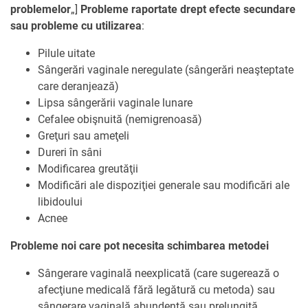
problemelor
„]
Probleme raportate drept efecte secundare
sau probleme cu utilizarea
:
Pilule uitate
Sângerări vaginale neregulate (sângerări neaşteptate
care deranjează)
Lipsa sângerării vaginale lunare
Cefalee obişnuită (nemigrenoasă)
Greţuri sau ameţeli
Dureri în sâni
Modificarea greutăţii
Modificări ale dispoziţiei generale sau modificări ale
libidoului
Acnee
Probleme noi care pot necesita schimbarea metodei
Sângerare vaginală neexplicată (care sugerează o
afecţiune medicală fără legătură cu metoda) sau
sângerare vaginală abundentă sau prelungită