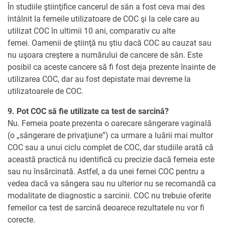
În studiile ştiinţifice cancerul de sân a fost ceva mai des
întâlnit la femeile utilizatoare de COC şi la cele care au
utilizat COC în ultimii 10 ani, comparativ cu alte
femei. Oamenii de ştiinţă nu ştiu dacă COC au cauzat sau
nu uşoara creştere a numărului de cancere de sân. Este
posibil ca aceste cancere să fi fost deja prezente înainte de
utilizarea COC, dar au fost depistate mai devreme la
utilizatoarele de COC.
9. Pot COC să fie utilizate ca test de sarcină?
Nu. Femeia poate prezenta o oarecare sângerare vaginală
(o „sângerare de privaţiune”) ca urmare a luării mai multor
COC sau a unui ciclu complet de COC, dar studiile arată că
această practică nu identifică cu precizie dacă femeia este
sau nu însărcinată. Astfel, a da unei femei COC pentru a
vedea dacă va sângera sau nu ulterior nu se recomandă ca
modalitate de diagnostic a sarcinii. COC nu trebuie oferite
femeilor ca test de sarcină deoarece rezultatele nu vor fi
corecte.