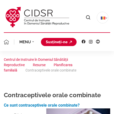
MENU
Susțineți-ne
MISIUNEA NOASTRĂ
DESPRE NOI
Centrul de Instruire în Domeniul Sănătăţii
Reproductive
Resurse
Planificarea
ECHIPA CIDSR
PLANIFICAREA FAMIL
CLINICA GINECOLOGICĂ
familială
Contraceptivele orale combinate
FONDATORII
AVORT ÎN SIGURANȚ
PROIECTE
PORTOFOLIU
STATUTUL
Contraceptivele orale combinate
CONSILIERE GINECO
STUDII CLINICE
AVORTUL ȘI CONTRA
COALIȚIA REGIONALĂ
ORGANIGRAMA
Ce sunt contraceptivele orale combinate?
ACREDITARE
ANALIZE SITUAȚION
SĂNĂTATEA REPRODU
PLANIFICAREA FAMIL
RESURSE