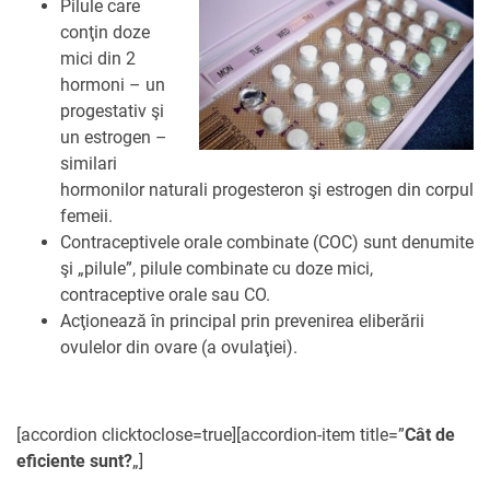
Pilule care
PARTENERII
conţin doze
AVORTUL
NOUTATI CIDSR
NOUTĂȚI
mici din 2
DONATORII
hormoni – un
PREVENIREA CANCER
DE LA PARTENERII N
progestativ şi
CONTACTE
MEDIA
un estrogen –
EDUCAȚIA SEXUALĂ
PUBLICAȚII
similari
RAPORT ANUAL CID
hormonilor naturali progesteron şi estrogen din corpul
DREPTURI SEXUALE 
femeii.
Contraceptivele orale combinate (COC) sunt denumite
şi „pilule”, pilule combinate cu doze mici,
contraceptive orale sau CO.
Acţionează în principal prin prevenirea eliberării
ovulelor din ovare (a ovulaţiei).
[accordion clicktoclose=true][accordion-item title=”
Cât de
eficiente sunt?
„]