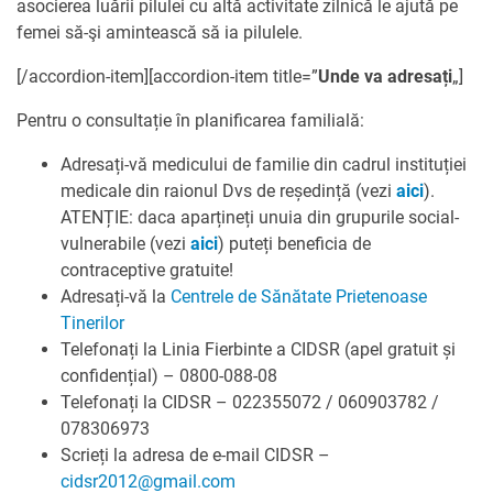
asocierea luării pilulei cu altă activitate zilnică le ajută pe
femei să-şi amintească să ia pilulele.
[/accordion-item][accordion-item title=”
Unde va adresați
„]
Pentru o consultație în planificarea familială:
Adresați-vă medicului de familie din cadrul instituției
medicale din raionul Dvs de reședință (vezi
aici
).
ATENȚIE: daca aparțineți unuia din grupurile social-
vulnerabile (vezi
aici
) puteți beneficia de
contraceptive gratuite!
Adresați-vă la
Centrele de Sănătate Prietenoase
Tinerilor
Telefonați la Linia Fierbinte a CIDSR (apel gratuit și
confidențial) – 0800-088-08
Telefonați la CIDSR – 022355072 / 060903782 /
078306973
Scrieți la adresa de e-mail CIDSR –
cidsr2012@gmail.com