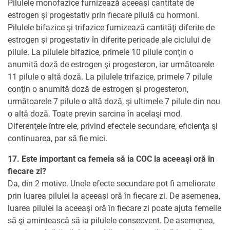
Pilulele monofazice furnizează aceeaşi cantitate de
estrogen şi progestativ prin fiecare pilulă cu hormoni.
Pilulele bifazice şi trifazice furnizează cantităţi diferite de
estrogen şi progestativ în diferite perioade ale ciclului de
pilule. La pilulele bifazice, primele 10 pilule conţin o
anumită doză de estrogen şi progesteron, iar următoarele
11 pilule o altă doză. La pilulele trifazice, primele 7 pilule
conţin o anumită doză de estrogen şi progesteron,
următoarele 7 pilule o altă doză, şi ultimele 7 pilule din nou
o altă doză. Toate previn sarcina în acelaşi mod.
Diferenţele între ele, privind efectele secundare, eficienţa şi
continuarea, par să fie mici.
17. Este important ca femeia să ia COC la aceeaşi oră în
fiecare zi?
Da, din 2 motive. Unele efecte secundare pot fi ameliorate
prin luarea pilulei la aceeaşi oră în fiecare zi. De asemenea,
luarea pilulei la aceeaşi oră în fiecare zi poate ajuta femeile
să-şi amintească să ia pilulele consecvent. De asemenea,