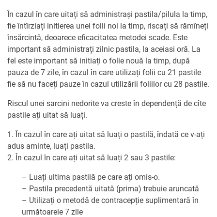
În cazul în care uitați să administrași pastila/pilula la timp,
fie întîrziați initierea unei folii noi la timp, riscați să rămîneți
însărcintă, deoarece eficacitatea metodei scade. Este
important să administrați zilnic pastila, la aceiasi oră. La
fel este important să initiați o folie nouă la timp, după
pauza de 7 zile, în cazul în care utilizați folii cu 21 pastile
fie să nu faceți pauze în cazul utilizării foliilor cu 28 pastile.
Riscul unei sarcini nedorite va creste în dependență de cîte
pastile ați uitat să luați.
1. În cazul în care ați uitat să luați o pastilă, îndată ce v-ați
adus aminte, luați pastila.
2. În cazul în care ați uitat să luați 2 sau 3 pastile:
– Luați ultima pastilă pe care ați omis-o.
– Pastila precedentă uitată (prima) trebuie aruncată
– Utilizați o metodă de contracepție suplimentară în
următoarele 7 zile