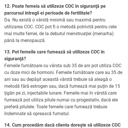
12. Poate femeia să utilizeze COC în siguranţă pe
parcursul întregii ei perioade de fertilitate?
Da. Nu există o vârstă minimă sau maximă pentru
utilizarea COC. COC pot fi o metodă potrivită pentru cele
mai multe femei, de la debutul menstruaţiei (menarha)
până la menopauză.
13. Pot femeile care fumează să utilizeze COC în
siguranţă?
Femeile fumătoare cu vârsta sub 35 de ani pot utiliza COC
cu doze mici de hormoni. Femeile fumătoare care au 35 de
ani sau au depăşit această vârstă trebuie să aleagă o
metodă fără estrogen sau, dacă fumează mai puţin de 15
ţigări pe zi, injectabile lunare. Femeile mai în vârstă care
fumează pot utiliza pilule numai cu progestativ, dacă ele
preferă pilulele. Toate femeile care fumează trebuie
îndemnate să oprească fumatul.
14. Cum procedăm dacă clienta doreşte să utilizeze COC