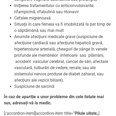
Iniţierea tratamentului cu anticonvulsivante,
rifampicină, rifabutină sau ritonavir
Cefalee migrenoasă
Situaţii în care femeia va fi imobilizată la pat timp de
o săptămână sau mai mult
Anumite afecţiuni medicale grave (suspiciune de
afecţiune cardiacă sau afecţiune hepatică gravă,
hipertensiune arterială, cheaguri de sânge în venele
profunde ale membrelor inferioare sau plămâni,
accident vascular cerebral, cancer de sân, afectare
vasculară, tulburări de vedere, renale, sau ale
sistemului nervos produse de diabet zaharat, sau
afecţiuni ale vezicii biliare).
Suspiciune de sarcină
În caz de apariție a unor probleme din cele listate mai
sus, adresați-vă la medic.
[/accordion-item][accordion-item title=”
Pilule uitate
„]