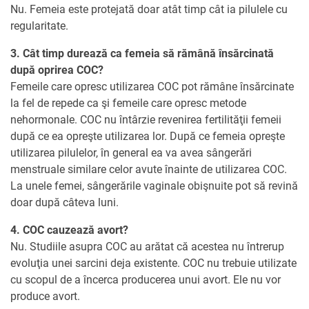
Nu. Femeia este protejată doar atât timp cât ia pilulele cu
regularitate.
3. Cât timp durează ca femeia să rămână însărcinată
după oprirea COC?
Femeile care opresc utilizarea COC pot rămâne însărcinate
la fel de repede ca şi femeile care opresc metode
nehormonale. COC nu întârzie revenirea fertilităţii femeii
după ce ea opreşte utilizarea lor. După ce femeia opreşte
utilizarea pilulelor, în general ea va avea sângerări
menstruale similare celor avute înainte de utilizarea COC.
La unele femei, sângerările vaginale obişnuite pot să revină
doar după câteva luni.
4. COC cauzează avort?
Nu. Studiile asupra COC au arătat că acestea nu întrerup
evoluţia unei sarcini deja existente. COC nu trebuie utilizate
cu scopul de a încerca producerea unui avort. Ele nu vor
produce avort.