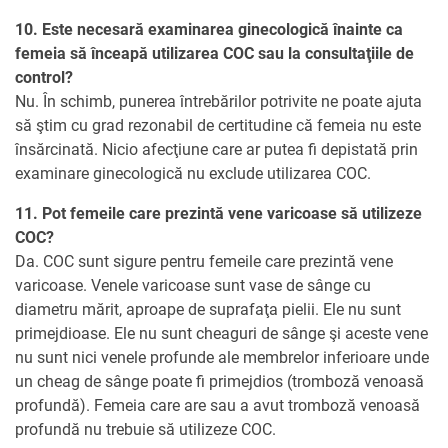
10. Este necesară examinarea ginecologică înainte ca
femeia să înceapă utilizarea COC sau la consultaţiile de
control?
Nu. În schimb, punerea întrebărilor potrivite ne poate ajuta
să ştim cu grad rezonabil de certitudine că femeia nu este
însărcinată. Nicio afecţiune care ar putea fi depistată prin
examinare ginecologică nu exclude utilizarea COC.
11. Pot femeile care prezintă vene varicoase să utilizeze
COC?
Da. COC sunt sigure pentru femeile care prezintă vene
varicoase. Venele varicoase sunt vase de sânge cu
diametru mărit, aproape de suprafaţa pielii. Ele nu sunt
primejdioase. Ele nu sunt cheaguri de sânge şi aceste vene
nu sunt nici venele profunde ale membrelor inferioare unde
un cheag de sânge poate fi primejdios (tromboză venoasă
profundă). Femeia care are sau a avut tromboză venoasă
profundă nu trebuie să utilizeze COC.