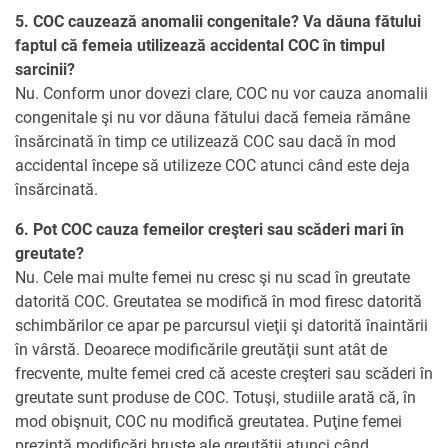
5. COC cauzează anomalii congenitale? Va dăuna fătului
faptul că femeia utilizează accidental COC în timpul
sarcinii?
Nu. Conform unor dovezi clare, COC nu vor cauza anomalii
congenitale şi nu vor dăuna fătului dacă femeia rămâne
însărcinată în timp ce utilizează COC sau dacă în mod
accidental începe să utilizeze COC atunci când este deja
însărcinată.
6. Pot COC cauza femeilor creşteri sau scăderi mari în
greutate?
Nu. Cele mai multe femei nu cresc şi nu scad în greutate
datorită COC. Greutatea se modifică în mod firesc datorită
schimbărilor ce apar pe parcursul vieţii şi datorită înaintării
în vârstă. Deoarece modificările greutăţii sunt atât de
frecvente, multe femei cred că aceste creşteri sau scăderi în
greutate sunt produse de COC. Totuşi, studiile arată că, în
mod obişnuit, COC nu modifică greutatea. Puţine femei
prezintă modificări bruşte ale greutăţii atunci când