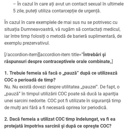
– În cazul în care ați avut un contact sexual în ultimele
5 zile, puteți utiliza contarcepție de urgență.
În cazul în care exemplele de mai sus nu se potrivesc cu
situația Dumneavoastră, vă rugăm să contactați medicul,
iar între timp folosiți o metodă de barieră suplimentară, de
exemplu prezervativul.
[/accordion-item][accordion-item title=”
Întrebări şi
răspunsuri despre contraceptivele orale combinate
„]
1. Trebuie femeia să facă o „pauză” după ce utilizează
COC o perioadă de timp?
Nu. Nu există dovezi despre utilitatea „pauzei”. De fapt, o
„pauză” în timpul utilizării COC poate să ducă la apariţia
unei sarcini nedorite. COC pot fi utilizate în siguranţă timp
de mulţi ani fără a fi necesară oprirea lor periodică.
2. Dacă femeia a utilizat COC timp îndelungat, va fi ea
protejată împotriva sarcinii şi după ce opreşte COC?