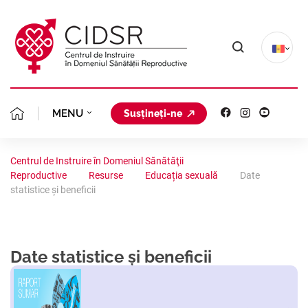
MENU
Susțineți-ne
MISIUNEA NOASTRĂ
DESPRE NOI
Centrul de Instruire în Domeniul Sănătăţii
Reproductive
Resurse
Educația sexuală
Date
ECHIPA CIDSR
PLANIFICAREA FAMIL
CLINICA GINECOLOGICĂ
statistice și beneficii
FONDATORII
AVORT ÎN SIGURANȚ
PROIECTE
PORTOFOLIU
STATUTUL
Date statistice și beneficii
CONSILIERE GINECO
STUDII CLINICE
AVORTUL ȘI CONTRA
COALIȚIA REGIONALĂ
ORGANIGRAMA
ACREDITARE
ANALIZE SITUAȚION
SĂNĂTATEA REPRODU
PLANIFICAREA FAMIL
RESURSE