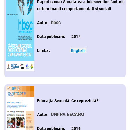
Raport sumar Sanatatea adolescentior, factorii
PARTENERII
determinanti comportamentali si sociali
AVORTUL
NOUTATI CIDSR
NOUTĂȚI
DONATORII
hbsc
Autor:
PREVENIREA CANCER
DE LA PARTENERII N
CONTACTE
MEDIA
Data publicării: 2014
EDUCAȚIA SEXUALĂ
PUBLICAȚII
RAPORT ANUAL CID
Limba:
English
DREPTURI SEXUALE 
Educația Sexuală: Ce reprezintă?
UNFPA EECARO
Autor:
Data publicării: 2016