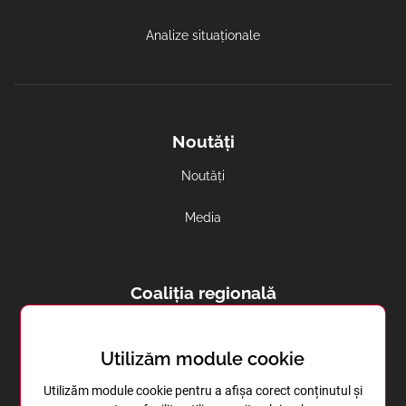
Analize situaționale
Noutăți
Noutăți
Media
Coaliția regională
Avortul și contracepția in regiune
Utilizăm module cookie
Sănătatea reproductivă în Transnistria
Utilizăm module cookie pentru a afișa corect conținutul și