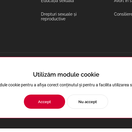
Educația sexuală
Avort în 
Drepturi sexuale și
Consilier
reproductive
Coaliția regională
Utilizăm module cookie
Avortul și contracepția in regiune
ule cookie pentru a afișa corect conținutul și pentru a facilita utilizarea s
Sănătatea reproductivă în Transnistria
Accept
Nu accept