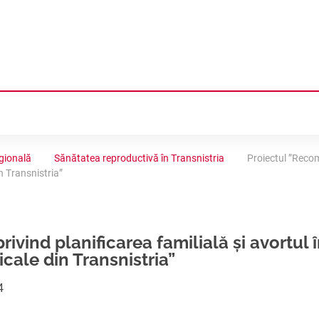
Ă
egională
Sănătatea reproductivă în Transnistria
Proiectul ”Recom
n Transnistria”
LIEI
NȚĂ
vind planificarea familială și avortul 
icale din Transnistria”
COLOGICA
ACEPȚIA IN REGIUNE
4
NALE
DUCTIVĂ ÎN TRANSNISTRIA
ILIALĂ