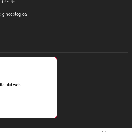
siguranță
e ginecologica
ite-ului web.