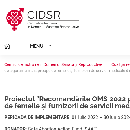
MENU
MISIUNEA NOASTR
DESPRE NOI
Centrul de Instruire în Domeniul Sănătăţii Reproductive
Coaliția r
de siguranță mai aproape de femeile și furnizorii de servicii medicale di
ECHIPA CIDSR
PLANIFICAREA FAMI
CLINICA GINECOLOGICĂ
FONDATORII
AVORT ÎN SIGURA
PROIECTE
PORTOFOLIU
Proiectul ”Recomandările OMS 2022 pri
STATUTUL
de femeile și furnizorii de servicii med
CONSILIERE GINE
STUDII CLINICE
AVORTUL ȘI CONTR
COALIȚIA REGIONALĂ
PERIOADA DE IMPLEMENTARE
: 01 Iulie 2022 – 30 Iunie 202
ORGANIGRAMA
ACREDITARE
ANALIZE SITUAȚIO
SĂNĂTATEA REPRO
PLANIFICAREA FAM
RESURSE
DONATOR:
Safe Abortion Action Fund (SAAF)