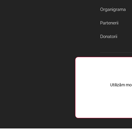
Organigrama
Partenerii
Donatorii
Noutăți
Noutăți
Utilizăm mod
Media