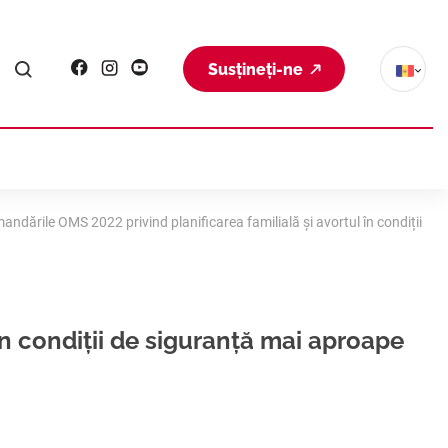
Susțineți-ne
andările OMS 2022 privind planificarea familială și avortul în condiții
în condiții de siguranță mai aproape