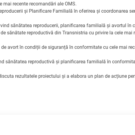
cele mai recente recomandări ale OMS.
oducerii și Planificare Familială în oferirea și coordonarea serv
vind sănătatea reproducerii, planificarea familială și avortul în 
el de sănătate reproductivă din Transnistria cu privire la cele m
 și de avort în condiții de siguranță în conformitate cu cele mai 
vind sănătatea reproductivă și planificarea familială în conform
scuta rezultatele proiectului și a elabora un plan de acțiune pentr