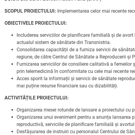
PARTENERII
AVORTUL
SCOPUL PROIECTULUI:
Implementarea celor mai recente recom
NOUTATI CIDSR
NOUTĂȚI
DONATORII
OBIECTIVELE PROIECTULUI:
PREVENIREA CANC
DE LA PARTENERII
CONTACTE
MEDIA
Includerea serviciilor de planificare familială și de avor
EDUCAȚIA SEXUAL
PUBLICAȚII
actualul sistem de sănătate din Transnistria.
RAPORT ANUAL CI
Consolidarea capacității de a furniza servicii de sănătat
DREPTURI SEXUAL
regiune, de către Centrul de Sănătate a Reproducerii și P
Furnizarea serviciilor de consiliere calitativă a femeilor
prin telemedicină în conformitate cu cele mai recente 
Acces sporit la informații și servicii de sănătate reproduc
mai puține resurse financiare sau cu dizabilități.
ACTIVITĂȚILE PROIECTULUI:
Organizarea mesei rotunde de lansare a proiectului cu părț
Organizarea unui eveniment pentru a anunța lansarea proi
reproductivă, serviciile de planificare familială și avor
Desfășurarea de instruiri cu personalul Centrului de Sănă