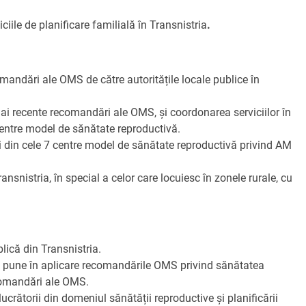
iile de planificare familială în Transnistria
.
comandări ale OMS de către autoritățile locale publice în
mai recente recomandări ale OMS, și coordonarea serviciilor în
 centre model de sănătate reproductivă.
ieni din cele 7 centre model de sănătate reproductivă privind AM
ransnistria, în special a celor care locuiesc în zonele rurale, cu
lică din Transnistria.
e a pune în aplicare recomandările OMS privind sănătatea
recomandări ale OMS.
ucrătorii din domeniul sănătății reproductive și planificării