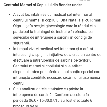
Centrului Mamei și Copilului din Bender unde:
A avut loc întâlnirea cu medicul șef interimar al
centrului mamei si copilului Dna Natalia și cu Rimari
Olga – șefa secției ginecologie care la rândul ei a
participat la trainingul de instruire în efectuarea
serviciilor de întrerupere a sarcinii în condiții de
siguranță.
În timpul vizitei medicul șef interimar și-a arătat
interesul și a sprijinit inițiativa de a crea un centru de
efectuare a întreruperilor de sarcină pe teritoriul
Centrului mamei și copilului și și-a arătat
disponibilitatea prin oferirea unui spațiu special care
întrunește condițiile necesare creării unui asemenea
centru.
S-au analizat datele statistice cu privire la
întreruperea de sarcină . Conform acestora în
perioada 06.07.15-30.07.15 au fost efectuate 6
proceduri VAM.