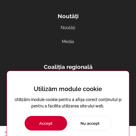
Noutăți
Noutăți
Media
Coaliția regională
Avortul și contracepția in regiune
Utilizăm module cookie
Sănătatea reproductivă în Transnistria
Utilizăm module cookie pentru a afișa corect conținutul și
pentru a facilita utilizarea site-ului web.
Accept
Nu accept
© Copyright 2023 | Centrul de Instruire în Domeniul Sănătăţii