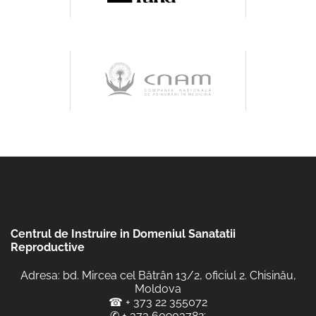
Centrul de Instruire in Domeniul Sanatatii
Reproductive
Adresa: bd. Mircea cel Bătrân 13/2, oficiul 2. Chisinău,
Moldova
☎
+ 373 22 355072
✆
+ 373 60903782
;