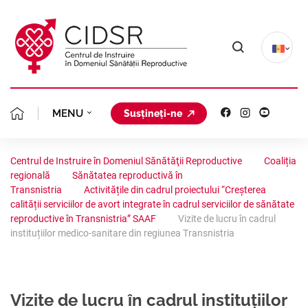
MENU
Susțineți-ne
MISIUNEA NOASTRĂ
DESPRE NOI
Centrul de Instruire în Domeniul Sănătăţii Reproductive
Coaliția
regională
Sănătatea reproductivă în
ECHIPA CIDSR
PLANIFICAREA FAMIL
CLINICA GINECOLOGICĂ
Transnistria
Activitățile din cadrul proiectului “Creșterea
calității serviciilor de avort integrate în cadrul serviciilor de sănătate
FONDATORII
reproductive în Transnistria” SAAF
Vizite de lucru în cadrul
AVORT ÎN SIGURANȚ
PROIECTE
PORTOFOLIU
instituțiilor medico-sanitare din regiunea Transnistria
STATUTUL
CONSILIERE GINECO
STUDII CLINICE
AVORTUL ȘI CONTRA
COALIȚIA REGIONALĂ
ORGANIGRAMA
ACREDITARE
ANALIZE SITUAȚION
SĂNĂTATEA REPRODU
Vizite de lucru în cadrul instituțiilor
PLANIFICAREA FAMIL
RESURSE