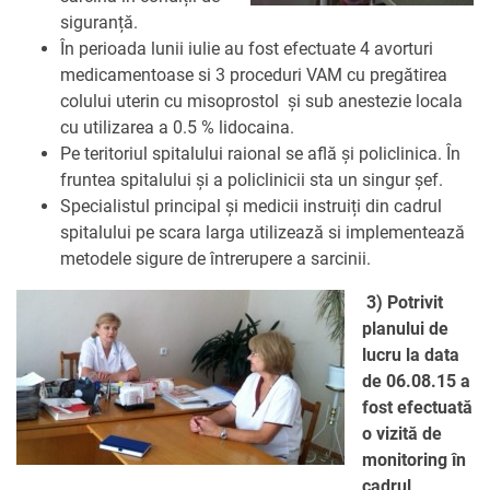
siguranță.
În perioada lunii iulie au fost efectuate 4 avorturi
medicamentoase si 3 proceduri VAM cu pregătirea
colului uterin cu misoprostol și sub anestezie locala
cu utilizarea a 0.5 % lidocaina.
Pe teritoriul spitalului raional se află și policlinica. În
fruntea spitalului și a policlinicii sta un singur șef.
Specialistul principal și medicii instruiți din cadrul
spitalului pe scara larga utilizează si implementează
metodele sigure de întrerupere a sarcinii.
3) Potrivit
planului de
lucru la data
de 06.08.15 a
fost efectuată
o vizită de
monitoring în
cadrul