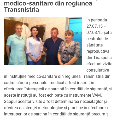
medico-sanitare din regiunea
PARTENERII
Transnistria
AVORTUL
NOUTATI CIDSR
NOUTĂȚI
DONATORII
În perioada
PREVENIREA CANCER
DE LA PARTENERII N
27.07.15 –
CONTACTE
MEDIA
07.08.15 șefa
EDUCAȚIA SEXUALĂ
PUBLICAȚII
centrului de
RAPORT ANUAL CID
sănătate
DREPTURI SEXUALE 
reproductivă
din Tiraspol a
efectuat vizite
consultative
în instituțiile medico-sanitare din regiunea Transnistria din
cadrul cărora personalul medical a fost instruit în
efectuarea întreruperii de sarcină în condiții de siguranță, și
aceste instituții au fost echipate cu instrumente VAM.
Scopul acestor vizite a fost determinarea necesităților și
oferirea asistenței metodologice și practice în efectuarea
întreruperilor de sarcina în condiții de siguranță precum și