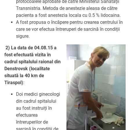
protocoalele aprobate de către Ministerul Sănătății
Transnistria. Metoda de anestezie aleasa de către
pacienta a fost anestezia locala cu 0.5 % lidocaina.
A fost propusa o încăpere pentru crearea centrului în
care se vor efectua întreruperi de sarcină în condiții
sigure.
2) La data de 04.08.15 a
fost efectuată vizita în
cadrul spitalului raional din
Denstrovsk (localitate
situată la 40 km de
Tiraspol)
:
Doi medici ginecologi
din cadrul spitalului
au fost instruiți în
efectuarea
întreruperilor de
sarcină în condiții de