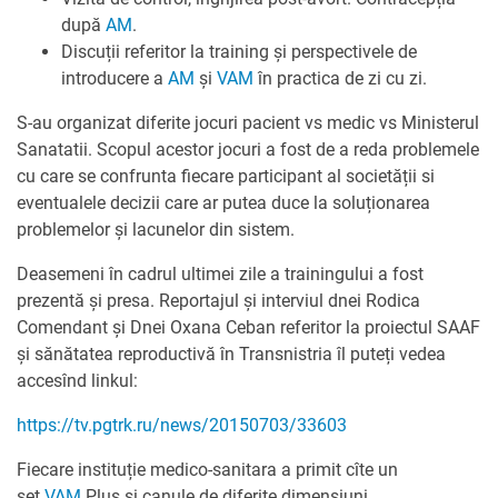
după
AM
.
Discuții referitor la training și perspectivele de
introducere a
AM
și
VAM
în practica de zi cu zi.
S-au organizat diferite jocuri pacient vs medic vs Ministerul
Sanatatii. Scopul acestor jocuri a fost de a reda problemele
cu care se confrunta fiecare participant al societății si
eventualele decizii care ar putea duce la soluționarea
problemelor și lacunelor din sistem.
Deasemeni în cadrul ultimei zile a trainingului a fost
prezentă și presa. Reportajul și interviul dnei Rodica
Comendant și Dnei Oxana Ceban referitor la proiectul SAAF
și sănătatea reproductivă în Transnistria îl puteți vedea
accesînd linkul:
https://tv.pgtrk.ru/news/20150703/33603
Fiecare instituție medico-sanitara a primit cîte un
set
VAM
Plus și canule de diferite dimensiuni.