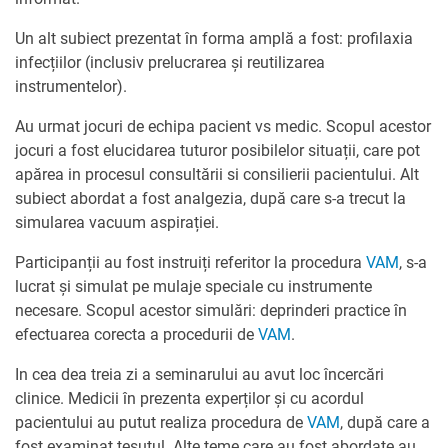
Un alt subiect prezentat în forma amplă a fost: profilaxia
infecțiilor (inclusiv prelucrarea și reutilizarea
instrumentelor).
Au urmat jocuri de echipa pacient vs medic. Scopul acestor
jocuri a fost elucidarea tuturor posibilelor situații, care pot
apărea in procesul consultării si consilierii pacientului. Alt
subiect abordat a fost analgezia, după care s-a trecut la
simularea vacuum aspirației.
Participanții au fost instruiți referitor la procedura
VAM
, s-a
lucrat și simulat pe mulaje speciale cu instrumente
necesare. Scopul acestor simulări: deprinderi practice în
efectuarea corecta a procedurii de
VAM
.
In cea dea treia zi a seminarului au avut loc încercări
clinice. Medicii în prezenta experților și cu acordul
pacientului au putut realiza procedura de
VAM
, după care a
fost examinat țesutul. Alte teme care au fost abordate au