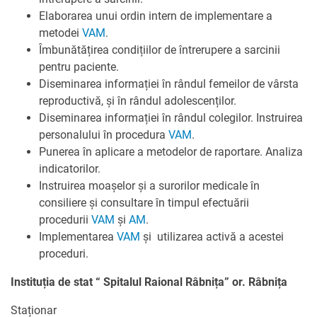
Elaborarea unui ordin intern de implementare a
metodei
VAM
.
Îmbunătățirea condițiilor de întrerupere a sarcinii
pentru paciente.
Diseminarea informației în rândul femeilor de vârsta
reproductivă, și în rândul adolescenților.
Diseminarea informației în rândul colegilor. Instruirea
personalului în procedura
VAM
.
Punerea în aplicare a metodelor de raportare. Analiza
indicatorilor.
Instruirea moașelor și a surorilor medicale în
consiliere și consultare în timpul efectuării
procedurii
VAM
și
AM
.
Implementarea
VAM
și utilizarea activă a acestei
proceduri.
Instituția de stat “ Spitalul Raional Râbnița” or. Râbnița
Staționar