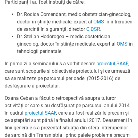
Participanții au fost instruiți de către:
Dr. Rodica Comendant, medic obstetrician-ginecolog,
doctor în științe medicale, expert al
OMS
în întreruperi
de sarcină în siguranță, director
CIDSR
.
Dr. Stelian Hodorogea – medic obstetrician-
ginecolog, doctor în științe medicale, expert al
OMS
în
tehnologii perinatale.
În prima zi a seminarului s-a vorbit despre
proiectul SAAF
,
care sunt scopurile și obiectivele proiectului și ce urmează
să se realizeze pe parcursul perioadei (2015-2016) de
desfășurare a proiectului.
Oxana Ceban a făcut o retrospectivă asupra tuturor
activităților care s-au desfășurat pe parcursul anului 2014
în cadrul
proiectul SAAF
, care au fost realizările precum și
ce așteptări sunt până la finalul anului 2017. Deasemeni în
linii generale s-a prezentat situația din sfera întreruperilor
de sarcină din Transnistria , principalele probleme precum