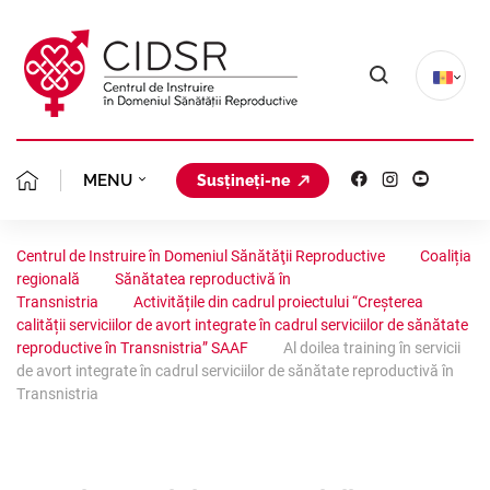
MENU
Susțineți-ne
MISIUNEA NOASTRĂ
DESPRE NOI
Centrul de Instruire în Domeniul Sănătăţii Reproductive
Coaliția
regională
Sănătatea reproductivă în
ECHIPA CIDSR
PLANIFICAREA FAMIL
CLINICA GINECOLOGICĂ
Transnistria
Activitățile din cadrul proiectului “Creșterea
calității serviciilor de avort integrate în cadrul serviciilor de sănătate
FONDATORII
reproductive în Transnistria” SAAF
Al doilea training în servicii
AVORT ÎN SIGURANȚ
PROIECTE
PORTOFOLIU
de avort integrate în cadrul serviciilor de sănătate reproductivă în
Transnistria
STATUTUL
CONSILIERE GINECO
STUDII CLINICE
AVORTUL ȘI CONTRA
COALIȚIA REGIONALĂ
ORGANIGRAMA
ACREDITARE
ANALIZE SITUAȚION
SĂNĂTATEA REPRODU
PLANIFICAREA FAMIL
RESURSE