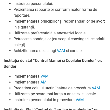
Instruirea personalului.
Prezentarea rapoartelor conform noilor forme de
raportare.
Implementarea principiilor și recomandărilor de avort
în siguranță.
Utilizarea preferențială a anesteziei locale.
Petrecerea sondajelor (cu scopul convingerii celorlalți
colegi).
Achiziționarea de seringi
VAM
si canule.
Instituția de stat “Centrul Mamei si Copilului Bender” or.
Bender
Implementarea
VAM.
Implementarea
AM
.
Pregătirea colului uterin înainte de procedura
VAM
.
Utilizarea pe scara mai larga a anesteziei locale.
Instruirea personalului in procedura
VAM
.
Instituția de Stat “Centrul de îngrijire în ambulator” or.