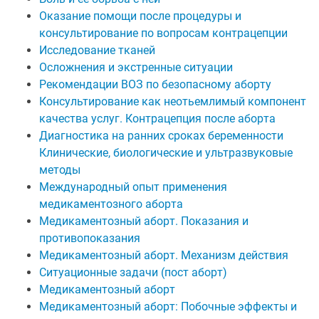
Оказание помощи после процедуры и
консультирование по вопросам контрацепции
Исследование тканей
Осложнения и экстренные ситуации
Рекомендации ВОЗ по безопасному аборту
Консультирование как неотьемлимый компонент
качества услуг. Контрацепция после аборта
Диагностика на ранних сроках беременности
Клинические, биологические и ультразвуковые
методы
Международный опыт применения
медикаментозного аборта
Медикаментозный аборт. Показания и
противопоказания
Медикаментозный аборт. Механизм действия
Ситуационные задачи (пост аборт)
Медикаментозный аборт
Медикаментозный аборт: Побочные эффекты и