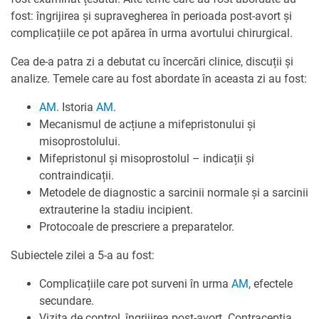
fost: îngrijirea și supravegherea în perioada post-avort și
complicațiile ce pot apărea în urma avortului chirurgical.
Cea de-a patra zi a debutat cu încercări clinice, discuții și
analize. Temele care au fost abordate în aceasta zi au fost:
AM
. Istoria
AM
.
Mecanismul de acțiune a mifepristonului și
misoprostolului.
Mifepristonul și misoprostolul – indicații și
contraindicații.
Metodele de diagnostic a sarcinii normale și a sarcinii
extrauterine la stadiu incipient.
Protocoale de prescriere a preparatelor.
Subiectele zilei a 5-a au fost:
Complicațiile care pot surveni în urma
AM
, efectele
secundare.
Vizita de control, îngrijirea post-avort. Contracepția