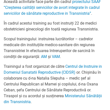
Această activitate face parte din cadrul
proiectului SAAF
“Creșterea calității serviciilor de avort integrate în cadrul
serviciilor de sănătate reproductive in Transnistria”
.
În cadrul acestui training au fost instruiți 22 de medici
obstetricieni ginecologi din toată regiunea Transnistria.
Scopul trainingului: instruirea lucrătorilor – cadrelor
medicale din instituțiile medico-sanitare din regiunea
Transnistriei în efectuarea întreruperilor de sarcină în
condiții de siguranță:
AM
și
VAM
.
Trainingul a fost organizat de către
Centrul de Instruire in
Domeniul Sanatatii Reproductive (CIDSR)
or. Chișinău în
colaborare cu d-na Natalia Slepuha – medic șef al
Centrului Republican al Mamei și copilului, d-na Oxana
Ceban, șefa Centrului de Sănătate Reproductivă or.
Tiraspol și cu acordul și susținerea
Ministerului Sănătății
din Transnistria
.