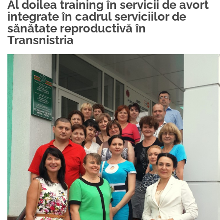
Al doilea training în servicii de avort
PARTENERII
integrate în cadrul serviciilor de
AVORTUL
NOUTATI CIDSR
NOUTĂȚI
sănătate reproductivă în
DONATORII
Transnistria
PREVENIREA CANCER
DE LA PARTENERII N
CONTACTE
MEDIA
EDUCAȚIA SEXUALĂ
PUBLICAȚII
RAPORT ANUAL CID
DREPTURI SEXUALE 