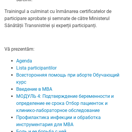
Trainingul a culminat cu înmânarea certificatelor de
participare aprobate și semnate de către Ministerul
Sănătății Transnistriei și experții participanți.
Vă prezentăm:
Agenda
Lista participantilor
Всесторонняя помощь при аборте Обучающий
курс
Введение в МВА
МОДУЛЬ 4: Подтверждение беременности и
определение ее срока Отбор пациенток и
клинико-лабораторное обследование
Профилактика инфекции и обработка
инструментария для МВА
Боль и ее борьба с ней