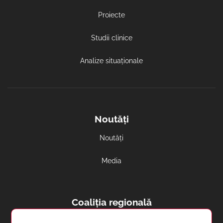
Proiecte
Studii clinice
Analize situaționale
Noutăți
Noutăți
Media
Coaliția regională
Avortul și contracepția in regiune