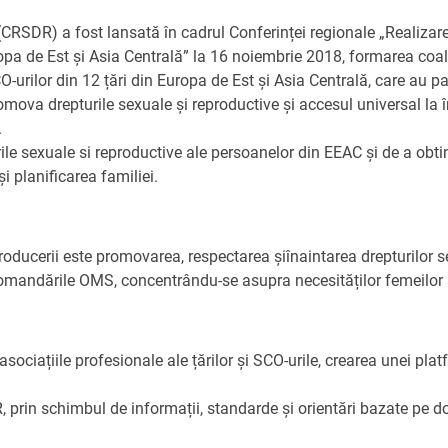
 (CRSDR) a fost lansată în cadrul Conferinței regionale „Realiza
opa de Est și Asia Centrală” la 16 noiembrie 2018, formarea coaliț
ERULUI DE COL UTERIN
O-urilor din 12 țări din Europa de Est și Asia Centrală, care au p
 NOSTRI
 promova drepturile sexuale și reproductive și accesul universal la 
.
Ă
rile sexuale si reproductive ale persoanelor din EEAC și de a obti
DSR
i planificarea familiei.
E ȘI REPRODUCTIVE
roducerii este promovarea, respectarea șiînaintarea drepturilor se
omandările OMS, concentrându-se asupra necesităților femeilor și 
e asociațiile profesionale ale țărilor și SCO-urile, crearea unei p
SR, prin schimbul de informații, standarde și orientări bazate pe 