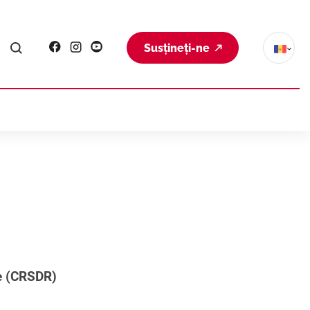
Susțineți-ne
ve (CRSDR)