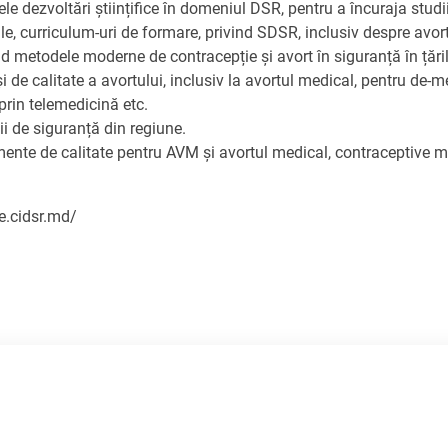
le dezvoltări științifice în domeniul DSR, pentru a încuraja studii
ale, curriculum-uri de formare, privind SDSR, inclusiv despre avort
d metodele moderne de contracepție și avort în siguranță în țăril
și de calitate a avortului, inclusiv la avortul medical, pentru de-m
 prin telemedicină etc.
ții de siguranță din regiune.
icamente de calitate pentru AVM și avortul medical, contraceptive
te.cidsr.md/