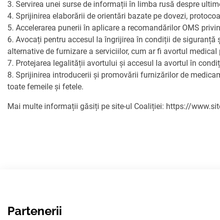
3. Servirea unei surse de informații în limba rusă despre ultime
4. Sprijinirea elaborării de orientări bazate pe dovezi, protoco
5. Accelerarea punerii în aplicare a recomandărilor OMS privin
6. Avocați pentru accesul la îngrijirea în condiții de siguranță 
alternative de furnizare a serviciilor, cum ar fi avortul medical
7. Protejarea legalității avortului și accesul la avortul în condi
8. Sprijinirea introducerii și promovării furnizărilor de med
toate femeile și fetele.
Mai multe informații găsiți pe site-ul Coaliției: https://www.si
Partenerii