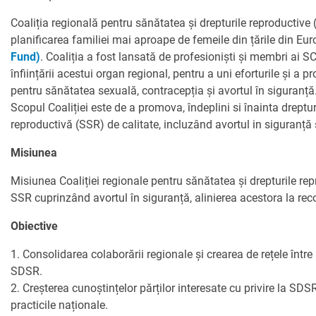
PARTENERII
AVORTUL
Coaliția regională pentru sănătatea și drepturile reproductive
NOUTATI CIDSR
NOUTĂȚI
DONATORII
planificarea familiei mai aproape de femeile din țările din Eur
PREVENIREA CANC
Fund)
. Coaliția a fost lansată de profesioniști și membri ai SC
DE LA PARTENERII
CONTACTE
înființării acestui organ regional, pentru a uni eforturile și a
MEDIA
pentru sănătatea sexuală, contracepția și avortul în siguranță
EDUCAȚIA SEXUAL
PUBLICAȚII
Scopul Coaliției este de a promova, îndeplini si înainta dreptu
RAPORT ANUAL CI
reproductivă (SSR) de calitate, incluzând avortul in siguranță ș
DREPTURI SEXUAL
Misiunea
Misiunea Coaliției regionale pentru sănătatea și drepturile rep
SSR cuprinzând avortul în siguranță, alinierea acestora la rec
Obiective
1. Consolidarea colaborării regionale și crearea de rețele într
SDSR.
2. Creșterea cunoștințelor părților interesate cu privire la SD
practicile naționale.