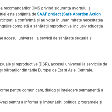
rea recomandărilor OMS privind siguranța avortului și
iei este sprijinită de
SAAF project (Safe Abortion Action
articipat la conferință și au votat în unanimitate necesitatea
îngrijire completă a sănătății reproductive, inclusiv educația
ne accesul universal la servicii de sănătate sexuală si
xuale și reproductive (DSR), accesul universal la serviciile de
bărbaților din țările Europei de Est și Asiei Centrale.
latforme pentru comunicare, dialog și înțelegere permanentă a
dovezi pentru a informa și îmbunătăți politica, programele și