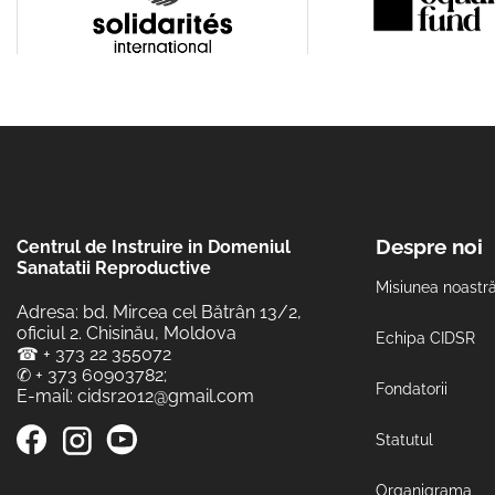
Despre noi
Centrul de Instruire in Domeniul
Sanatatii Reproductive
Misiunea noastr
Adresa: bd. Mircea cel Bătrân 13/2,
oficiul 2. Chisinău, Moldova
Echipa CIDSR
☎
+ 373 22 355072
✆
+ 373 60903782
;
Fondatorii
E-mail:
cidsr2012@gmail.com
Statutul
Organigrama