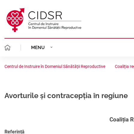
MENU
MISIUNEA NOASTR
DESPRE NOI
Centrul de Instruire în Domeniul Sănătăţii Reproductive
Coaliția r
ECHIPA CIDSR
PLANIFICAREA FAMI
CLINICA GINECOLOGICĂ
FONDATORII
AVORT ÎN SIGURA
Avorturile și contracepția în regiune
PROIECTE
PORTOFOLIU
STATUTUL
CONSILIERE GINE
STUDII CLINICE
AVORTUL ȘI CONTR
COALIȚIA REGIONALĂ
Coaliția 
ORGANIGRAMA
ACREDITARE
ANALIZE SITUAȚIO
SĂNĂTATEA REPRO
PLANIFICAREA FAM
RESURSE
Referință