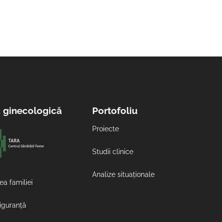
a ginecologică
Portofoliu
Proiecte
Studii clinice
Analize situaționale
ea familiei
siguranță