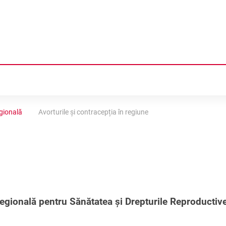
Ă
egională
Avorturile și contracepția în regiune
LIEI
NȚĂ
COLOGICA
ACEPȚIA IN REGIUNE
Regională pentru Sănătatea și Drepturile Reproducti
NALE
DUCTIVĂ ÎN TRANSNISTRIA
ILIALĂ