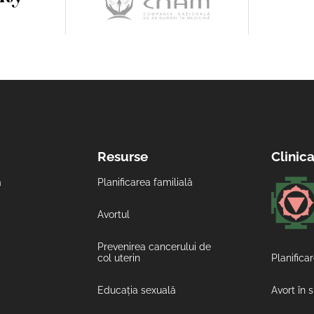
Resurse
Clinic
ă
Planificarea familială
Avortul
Prevenirea cancerului de
col uterin
Planificar
Educația sexuală
Avort în 