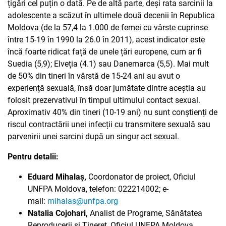
țigări cel puțin o dată. Pe de altă parte, deși rata sarcinii la
adolescente a scăzut în ultimele două decenii în Republica
Moldova (de la 57,4 la 1.000 de femei cu vârste cuprinse
între 15-19 în 1990 la 26.0 în 2011), acest indicator este
încă foarte ridicat față de unele țări europene, cum ar fi
Suedia (5,9); Elveția (4.1) sau Danemarca (5,5). Mai mult
de 50% din tineri în vârstă de 15-24 ani au avut o
experiență sexuală, însă doar jumătate dintre aceștia au
folosit prezervativul în timpul ultimului contact sexual.
Aproximativ 40% din tineri (10-19 ani) nu sunt conștienți de
riscul contractării unei infecții cu transmitere sexuală sau
parvenirii unei sarcini după un singur act sexual.
Pentru detalii:
Eduard Mihalaș,
Coordonator de proiect, Oficiul
UNFPA Moldova, telefon: 022214002; e-
mail:
mihalas@unfpa.org
Natalia Cojohari,
Analist de Programe, Sănătatea
Reproducerii și Tineret, Oficiul UNFPA Moldova,