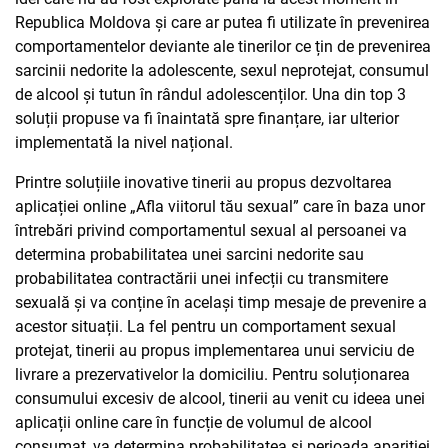
Republica Moldova și care ar putea fi utilizate în prevenirea
comportamentelor deviante ale tinerilor ce țin de prevenirea
sarcinii nedorite la adolescente, sexul neprotejat, consumul
de alcool și tutun în rândul adolescenților. Una din top 3
soluții propuse va fi înaintată spre finanțare, iar ulterior
implementată la nivel național.
Printre soluțiile inovative tinerii au propus dezvoltarea
aplicației online „Afla viitorul tău sexual” care în baza unor
întrebări privind comportamentul sexual al persoanei va
determina probabilitatea unei sarcini nedorite sau
probabilitatea contractării unei infecții cu transmitere
sexuală și va conține în același timp mesaje de prevenire a
acestor situații. La fel pentru un comportament sexual
protejat, tinerii au propus implementarea unui serviciu de
livrare a prezervativelor la domiciliu. Pentru soluționarea
consumului excesiv de alcool, tinerii au venit cu ideea unei
aplicații online care în funcție de volumul de alcool
consumat, va determina probabilitatea și perioada apariției