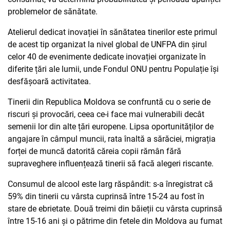
problemelor de sănătate.
Atelierul dedicat inovației în sănătatea tinerilor este primul
de acest tip organizat la nivel global de UNFPA din șirul
celor 40 de evenimente dedicate inovației organizate în
diferite țări ale lumii, unde Fondul ONU pentru Populație își
desfășoară activitatea.
Tinerii din Republica Moldova se confruntă cu o serie de
riscuri și provocări, ceea ce-i face mai vulnerabili decât
semenii lor din alte țări europene. Lipsa oportunităților de
angajare în câmpul muncii, rata înaltă a sărăciei, migrația
forței de muncă datorită căreia copii rămân fără
supraveghere influențează tinerii să facă alegeri riscante.
Consumul de alcool este larg răspândit: s-a înregistrat că
59% din tinerii cu vârsta cuprinsă între 15-24 au fost în
stare de ebrietate. Două treimi din băieții cu vârsta cuprinsă
între 15-16 ani și o pătrime din fetele din Moldova au fumat