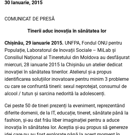
30 Ianuarie, 2015
PARTENERII
AVORTUL
NOUTATI CIDSR
NOUTĂȚI
DONATORII
COMUNICAT DE PRESĂ
PREVENIREA CANCER
DE LA PARTENERII N
CONTACTE
Tinerii aduc inovația în sănătatea lor
MEDIA
EDUCAȚIA SEXUALĂ
PUBLICAȚII
Chișinău, 29 ianuarie 2015.
UNFPA, Fondul ONU pentru
RAPORT ANUAL CID
Populație, Laboratorul de Inovații Sociale – MiLab și
DREPTURI SEXUALE 
Consiliul Național al Tineretului din Moldova au desfășurat
miercuri, 28 ianuarie 2015 la Chișinău un atelier dedicat
inovației în sănătatea tinerilor. Atelierul și-a propus
identificarea soluțiilor inovatoare pentru minim 3 probleme
cu care se confruntă tinerii: sexul neprotejat, consumul de
alcool / tutun și sarcina nedorită la adolescenți.
Cei peste 50 de tineri prezenți la eveniment, reprezentând
diferite domenii, de la IT, educație, tineret, sănătate până la
fashion, și-au dat frâu liber imaginației pentru a aduce
inovația în sănătatea lor. Aceștia și-au propus să genereze
idei care nu au fost explorate până la acest moment în