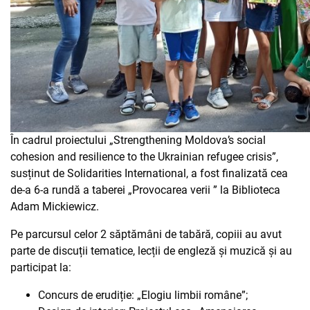
În cadrul proiectului „Strengthening Moldova’s social
cohesion and resilience to the Ukrainian refugee crisis”,
susținut de Solidarities International, a fost finalizată cea
de-a 6-a rundă a taberei „Provocarea verii ” la Biblioteca
Adam Mickiewicz.
Pe parcursul celor 2 săptămâni de tabără, copiii au avut
parte de discuții tematice, lecții de engleză și muzică și au
participat la:
Concurs de erudiție: „Elogiu limbii române”;