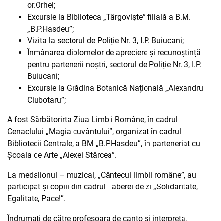
or.Orhei;
Excursie la Biblioteca „Târgovişte” filială a B.M.
„B.P.Hasdeu”;
Vizita la sectorul de Poliție Nr. 3, I.P. Buiucani;
Înmânarea diplomelor de apreciere și recunoștință
pentru partenerii noștri, sectorul de Poliție Nr. 3, I.P.
Buiucani;
Excursie la Grădina Botanică Națională „Alexandru
Ciubotaru”;
A fost Sărbătorirta Ziua Limbii Române, în cadrul
Cenaclului „Magia cuvântului”, organizat în cadrul
Bibliotecii Centrale, a BM „B.P.Hasdeu”, în parteneriat cu
Școala de Arte „Alexei Stârcea”.
La medalionul – muzical, „Cântecul limbii române”, au
participat și copiii din cadrul Taberei de zi „Solidaritate,
Egalitate, Pace!”.
Îndrumați de către profesoara de canto și interpreta,