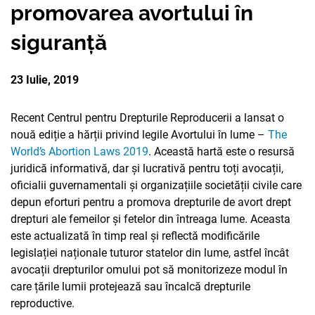
promovarea avortului în
PARTENERII
AVORTUL
NOUTATI CIDSR
NOUTĂȚI
siguranță
DONATORII
PREVENIREA CANCER
DE LA PARTENERII N
CONTACTE
MEDIA
23 Iulie, 2019
EDUCAȚIA SEXUALĂ
PUBLICAȚII
RAPORT ANUAL CID
Recent Centrul pentru Drepturile Reproducerii a lansat o
DREPTURI SEXUALE 
nouă ediție a hărții privind legile Avortului în lume –
The
World’s Abortion Laws 2019
. Această hartă este o resursă
juridică informativă, dar și lucrativă pentru toți avocații,
oficialii guvernamentali și organizațiile societății civile care
depun eforturi pentru a promova drepturile de avort drept
drepturi ale femeilor și fetelor din întreaga lume.
Aceasta
este actualizată în timp real și reflectă modificările
legislației naționale tuturor statelor din lume, astfel încât
avocații drepturilor omului pot să monitorizeze modul în
care țările lumii protejează sau încalcă drepturile
reproductive.