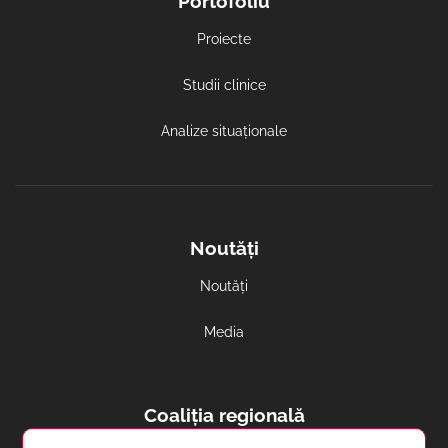
Portofoliu
Proiecte
Studii clinice
Analize situaționale
Noutăți
Noutăți
Media
Coaliția regională