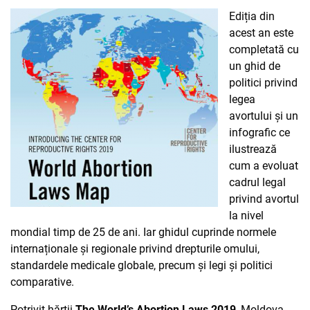
Ediția din
acest an este
completată cu
un ghid de
politici privind
legea
avortului și un
infografic ce
ilustrează
cum a evoluat
cadrul legal
privind avortul
la nivel
mondial timp de 25 de ani. Iar ghidul cuprinde normele
internaționale și regionale privind drepturile omului,
standardele medicale globale, precum și legi și politici
comparative.
Potrivit hărții
The World’s Abortion Laws 2019
, Moldova