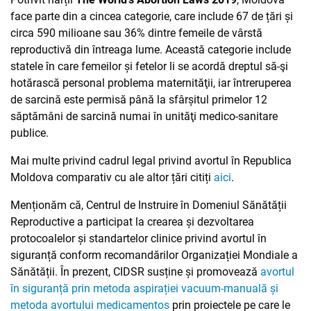
face parte din a cincea categorie, care include 67 de țări și
circa 590 milioane sau 36% dintre femeile de vârstă
reproductivă din întreaga lume. Această categorie include
statele în care femeilor și fetelor
li se acordă dreptul să-şi
hotărască personal problema maternităţii
, iar întreruperea
de sarcină este permisă
până la sfârșitul primelor 12
săptămâni de sarcină numai în unităţi medico-sanitare
publice.
Mai multe privind cadrul legal privind avortul în Republica
Moldova comparativ cu ale altor țări citiți
aici
.
Menționăm că, Centrul de Instruire în Domeniul Sănătății
Reproductive a participat la crearea și dezvoltarea
protocoalelor și standartelor clinice privind avortul în
siguranță conform recomandărilor Organizației Mondiale a
Sănătății. În prezent, CIDSR susține și promovează
avortul
în siguranță prin metoda aspirației vacuum-manuală și
metoda avortului medicamentos
prin proiectele pe care le