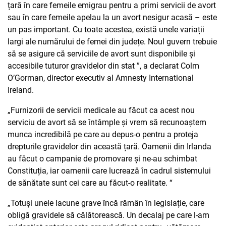
țară în care femeile emigrau pentru a primi servicii de avort
sau în care femeile apelau la un avort nesigur acasă – este
un pas important. Cu toate acestea, există unele variații
largi ale numărului de femei din județe. Noul guvern trebuie
să se asigure că serviciile de avort sunt disponibile și
accesibile tuturor gravidelor din stat ”, a declarat Colm
O’Gorman, director executiv al Amnesty International
Ireland.
„Furnizorii de servicii medicale au făcut ca acest nou
serviciu de avort să se întâmple și vrem să recunoaștem
munca incredibilă pe care au depus-o pentru a proteja
drepturile gravidelor din această țară. Oamenii din Irlanda
au făcut o campanie de promovare și ne-au schimbat
Constituția, iar oamenii care lucrează în cadrul sistemului
de sănătate sunt cei care au făcut-o realitate. “
„Totuși unele lacune grave încă rămân în legislație, care
obligă gravidele să călătorească. Un decalaj pe care l-am