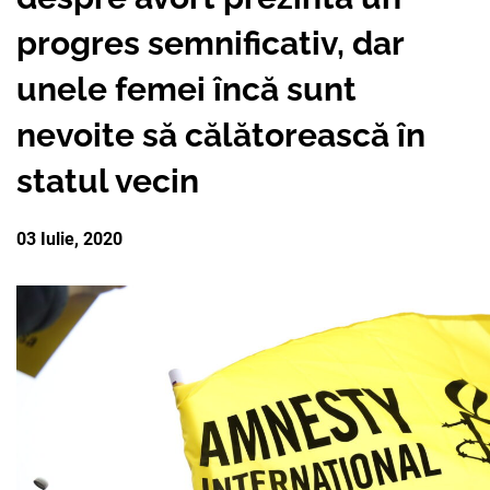
PARTENERII
progres semnificativ, dar
AVORTUL
NOUTATI CIDSR
NOUTĂȚI
DONATORII
unele femei încă sunt
PREVENIREA CANCER
DE LA PARTENERII N
CONTACTE
MEDIA
nevoite să călătorească în
EDUCAȚIA SEXUALĂ
PUBLICAȚII
statul vecin
RAPORT ANUAL CID
DREPTURI SEXUALE 
03 Iulie, 2020