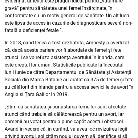
evidențiat anterior este pragul ridicat pentru „vătămare
gravă” pentru sănătatea unei femei însărcinate, în
conformitate cu un motiv general de sănătate. Un alt lucru
este lipsa de acces în cazurile de diagnosticare severă non-
fatală a deficienței fetale ”.
În 2018, când legea a fost dezbătută, Amnesty a avertizat
că, dacă aceste bariere vor fi abordate de femei și fete,
atunci li se va refuza asistența avortului în Irlanda, care
este dreptul lor uman. Statisticile publicate la începutul
lunii iunie de către Departamentul de Sănătate și Asistență
Socială din Marea Britanie au arătat că 375 de femei și fete
au călătorit din Irlanda pentru a accesa serviciile de avort în
Anglia și Țara Galilor în 2019.
„Știm că sănătatea și bunăstarea femeilor sunt afectate
atunci când trebuie să călătorească pentru un avort, iar
oamenii au votat pentru a pune capăt acestui obstacol.
Având în vedere că, în curând, va avea loc revizuirea legii
privind avortul, solicităm noului guvern să identifice și să