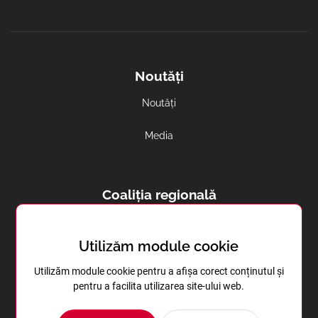
Noutăți
Noutăți
Media
Coaliția regională
Avortul și contracepția in regiune
Utilizăm module cookie
Sănătatea reproductivă în Transnistria
Utilizăm module cookie pentru a afișa corect conținutul și
pentru a facilita utilizarea site-ului web.