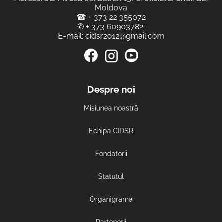
Moldova
☎
+ 373 22 355072
✆
+ 373 60903782
;
E-mail:
cidsr2012@gmail.com
Despre noi
Misiunea noastră
Echipa CIDSR
Fondatorii
Statutul
Organigrama
Partenerii