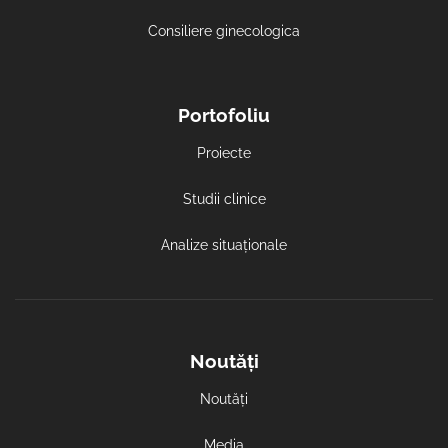
Consiliere ginecologica
Portofoliu
Proiecte
Studii clinice
Analize situaționale
Noutăți
Noutăți
Media