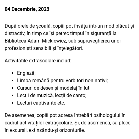
PARTENERII
04 Decembrie, 2023
AVORTUL
NOUTATI CIDSR
NOUTĂȚI
DONATORII
După orele de școală, copiii pot învăța într-un mod plăcut și
PREVENIREA CANCER
DE LA PARTENERII N
CONTACTE
distractiv, în timp ce își petrec timpul în siguranță la
MEDIA
Biblioteca Adam Mickiewicz, sub supravegherea unor
EDUCAȚIA SEXUALĂ
PUBLICAȚII
profesioniști sensibili și înțelegători.
RAPORT ANUAL CID
DREPTURI SEXUALE 
Activitățile extrașcolare includ:
Engleză;
Limba română pentru vorbitori non-nativi;
Cursuri de desen și modelaj în lut;
Lecții de muzică, lecții de canto;
Lecturi captivante etc.
De asemenea, copiii pot adresa întrebări psihologului în
cadrul activităților extrașcolare. Și, de asemenea, să plece
în excursii, extinzându-și orizonturile.