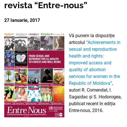
revista “Entre-nous”
PARTENERII
AVORTUL
NOUTATI CIDSR
NOUTĂȚI
DONATORII
27 Ianuarie, 2017
PREVENIREA CANCER
DE LA PARTENERII N
CONTACTE
MEDIA
Vă punem la dispoziție
EDUCAȚIA SEXUALĂ
PUBLICAȚII
articolul
“Achievements in
RAPORT ANUAL CID
sexual and reproductive
DREPTURI SEXUALE 
health and rights:
improved access and
quality of abortion
services for women in the
Republic of Moldova”
,
autori R. Comendat, I.
Sagaidac și S. Hodorogea,
publicat recent în ediția
Entre-nous, 2016.