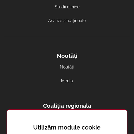
Studii clinice
Analize situaționale
Noutăți
Noutăți
Media
Coaliția regională
Avortul și contracepția in regiune
Utilizăm module cookie
Sănătatea reproductivă în Transnistria