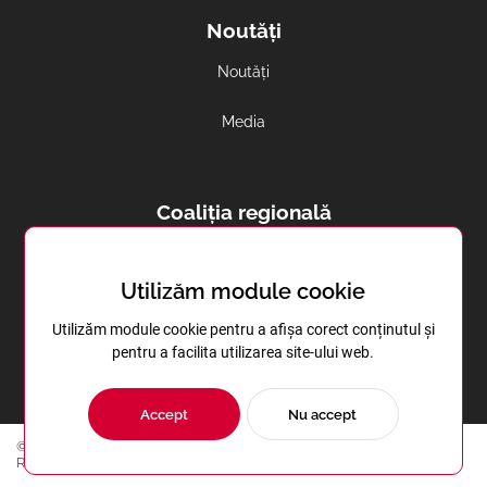
Noutăți
Noutăți
Media
Coaliția regională
Avortul și contracepția in regiune
Utilizăm module cookie
Sănătatea reproductivă în Transnistria
Utilizăm module cookie pentru a afișa corect conținutul și
pentru a facilita utilizarea site-ului web.
Accept
Nu accept
© Copyright 2023 | Centrul de Instruire în Domeniul Sănătăţii
Reproductive | Toate drepturile rezervate