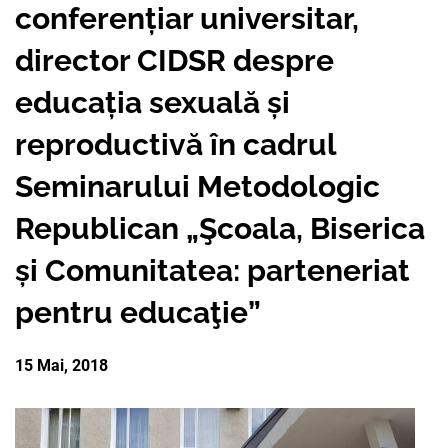
conferențiar universitar,
PARTENERII
AVORTUL
NOUTATI CIDSR
NOUTĂȚI
director CIDSR despre
DONATORII
PREVENIREA CANCER
DE LA PARTENERII N
educația sexuală și
CONTACTE
MEDIA
EDUCAȚIA SEXUALĂ
reproductivă în cadrul
PUBLICAȚII
RAPORT ANUAL CID
Seminarului Metodologic
DREPTURI SEXUALE 
Republican „Şcoala, Biserica
și Comunitatea: parteneriat
pentru educaţie”
15 Mai, 2018