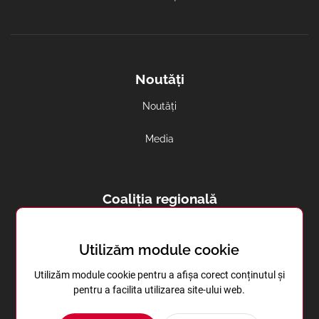
Noutăți
Noutăți
Media
Coaliția regională
Avortul și contracepția in regiune
Utilizăm module cookie
Sănătatea reproductivă în Transnistria
Utilizăm module cookie pentru a afișa corect conținutul și
pentru a facilita utilizarea site-ului web.