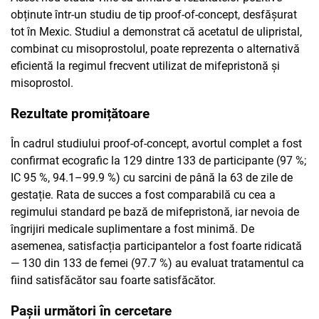
obținute într-un studiu de tip proof-of-concept, desfășurat
tot în Mexic. Studiul a demonstrat că acetatul de ulipristal,
combinat cu misoprostolul, poate reprezenta o alternativă
eficientă la regimul frecvent utilizat de mifepristonă și
misoprostol.
Rezultate promițătoare
În cadrul studiului proof-of-concept, avortul complet a fost
confirmat ecografic la 129 dintre 133 de participante (97 %;
IC 95 %, 94.1–99.9 %) cu sarcini de până la 63 de zile de
gestație. Rata de succes a fost comparabilă cu cea a
regimului standard pe bază de mifepristonă, iar nevoia de
îngrijiri medicale suplimentare a fost minimă. De
asemenea, satisfacția participantelor a fost foarte ridicată
— 130 din 133 de femei (97.7 %) au evaluat tratamentul ca
fiind satisfăcător sau foarte satisfăcător.
Pașii următori în cercetare