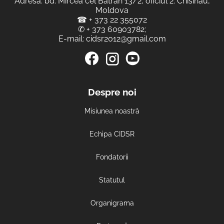
Adresa: bd. Mircea cel Bătrân 13/2, oficiul 2. Chisinău,
Moldova
☎
+ 373 22 355072
✆
+ 373 60903782
;
E-mail:
cidsr2012@gmail.com
Despre noi
Misiunea noastră
Echipa CIDSR
Fondatorii
Statutul
Organigrama