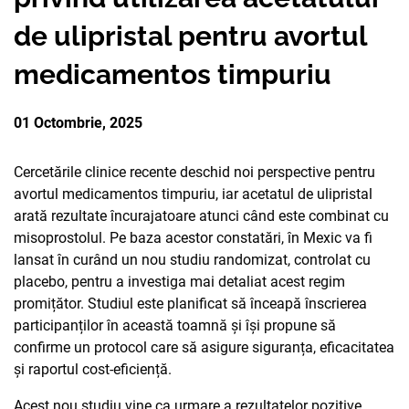
PARTENERII
de ulipristal pentru avortul
AVORTUL
NOUTATI CIDSR
NOUTĂȚI
DONATORII
medicamentos timpuriu
PREVENIREA CANCER
DE LA PARTENERII N
CONTACTE
MEDIA
01 Octombrie, 2025
EDUCAȚIA SEXUALĂ
PUBLICAȚII
RAPORT ANUAL CID
DREPTURI SEXUALE 
Cercetările clinice recente deschid noi perspective pentru
avortul medicamentos timpuriu, iar acetatul de ulipristal
arată rezultate încurajatoare atunci când este combinat cu
misoprostolul. Pe baza acestor constatări, în Mexic va fi
lansat în curând un nou studiu randomizat, controlat cu
placebo, pentru a investiga mai detaliat acest regim
promițător. Studiul este planificat să înceapă înscrierea
participanților în această toamnă și își propune să
confirme un protocol care să asigure siguranța, eficacitatea
și raportul cost-eficiență.
Acest nou studiu vine ca urmare a rezultatelor pozitive