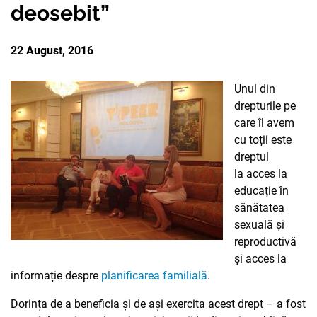
deosebit”
PARTENERII
AVORTUL
NOUTATI CIDSR
NOUTĂȚI
DONATORII
22 August, 2016
PREVENIREA CANCER
DE LA PARTENERII N
CONTACTE
MEDIA
Unul din
EDUCAȚIA SEXUALĂ
PUBLICAȚII
drepturile pe
RAPORT ANUAL CID
care îl avem
DREPTURI SEXUALE 
cu toții este
dreptul
la acces la
educație în
sănătatea
sexuală și
reproductivă
și acces la
informație despre
planificarea familială
.
Dorința de a beneficia și de ași exercita acest drept – a fost