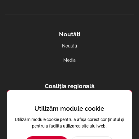
Noutăți
Noutăți
Media
Coaliția regională
Avortul și contracepția in regiune
Utilizăm module cookie
Sănătatea reproductivă în Transnistria
Utilizăm module cookie pentru a afișa corect conținutul și
pentru a facilita utilizarea site-ului web.