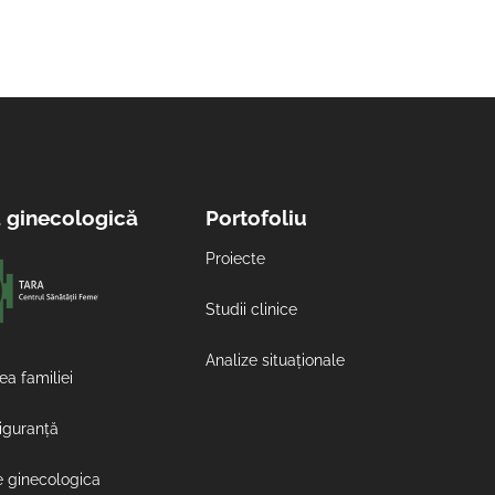
a ginecologică
Portofoliu
Proiecte
Studii clinice
Analize situaționale
ea familiei
siguranță
e ginecologica