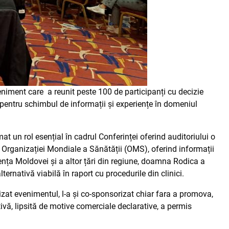
niment care a reunit peste 100 de participanți cu decizie
a pentru schimbul de informații și experiențe în domeniul
t un rol esențial în cadrul Conferinței oferind auditoriului o
rganizației Mondiale a Sănătății (OMS), oferind informații
ența Moldovei și a altor țări din regiune, doamna Rodica a
ernativă viabilă în raport cu procedurile din clinici.
zat evenimentul, l-a și co-sponsorizat chiar fara a promova,
vă, lipsită de motive comerciale declarative, a permis