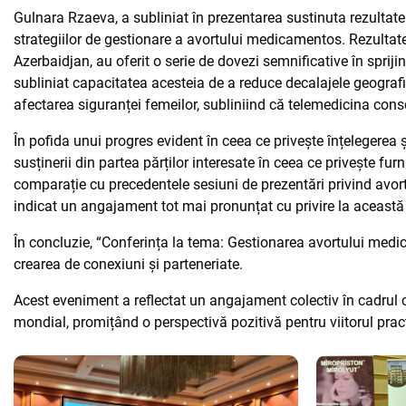
Gulnara Rzaeva, a subliniat în prezentarea sustinuta rezultate
strategiilor de gestionare a avortului medicamentos. Rezultate
Azerbaidjan, au oferit o serie de dovezi semnificative în sprij
subliniat capacitatea acesteia de a reduce decalajele geografi
afectarea siguranței femeilor, subliniind că telemedicina con
În pofida unui progres evident în ceea ce privește înțelegerea 
susținerii din partea părților interesate în ceea ce privește fur
comparație cu precedentele sesiuni de prezentări privind avort
indicat un angajament tot mai pronunțat cu privire la această
În concluzie, “Conferința la tema: Gestionarea avortului medic
crearea de conexiuni și parteneriate.
Acest eveniment a reflectat un angajament colectiv în cadrul c
mondial, promițând o perspectivă pozitivă pentru viitorul pra