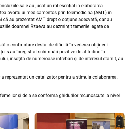
cluziile sale au jucat un rol esențial în elaborarea
itatea avortului medicamentos prin telemedicină (AMT) în
numai că au prezentat AMT drept o opțiune adecvată, dar au
cluziile doamnei Rzaeva au dezmințit temerile legate de
ă o confruntare destul de dificilă în vederea obținerii
nței s-au înregistrat schimbări pozitive de atitudine în
ui, însoțită de numeroase întrebări și de interesul starnit, au
r a reprezentat un catalizator pentru a stimula colaborarea,
femeilor și de a se conforma ghidurilor recunoscute la nivel