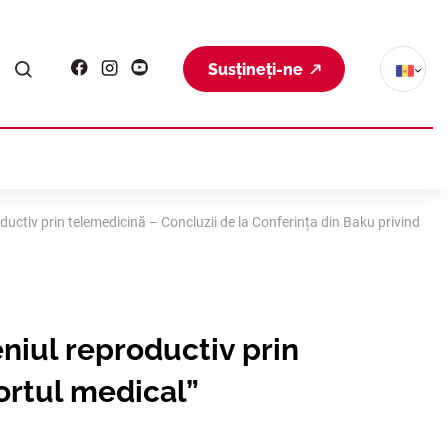
Susțineți-ne
uctiv prin telemedicină – Concluzii de la Conferința din Baku privind
niul reproductiv prin
ortul medical”