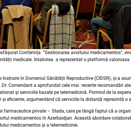
desfășurat Conferința ”Gestionarea avortului medicamentos”, eve
munității medicale. Intalnirea a reprezentat o platformă valoroas
 Instruire în Domeniul Sănătății Reproductive (CIDSR), și-a asuma
Dr. Comendant a aprofundat cele mai recente recomandări ale O
ionat și serviciile bazate pe telemedicină. Pornind de la experi
 eficiente, argumentând că serviciile la distanță reprezintă o alt
i farmaceutice private – Stada, care pe lângă faptul că a organi
avortul medicamentos în Azerbaidjan. Această abordare colaborati
rtului medicamentos și a telemedicinei.