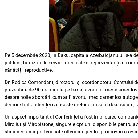
Pe 5 decembrie 2023, in Baku, capitala Azerbaidjanului, s-a 
politică, furnizori de servicii medicale și reprezentanți ai co
sănătății reproductive.
Dr. Rodica Comendant, directorul și coordonatorul Centrului de
prezentare de 90 de minute pe tema avortului medicamentos. 
despre noile abordări, cum ar fi avortul medicamentos autogest
demonstrat audienței că aceste metode nu sunt doar sigure, ci și
Un aspect important al Conferinței a fost implicarea companie
Miroliut și Miropistone, singurele opțiuni disponibile pentru 
stabilirea unor parteneriate ulterioare pentru promovarea avo