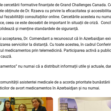
le cercetării formative finanțate de Grand Challenges Canada. Con
le obținute de Dr. Rzaeva cu privire la eficacitatea și accesibil
inul fezabilității consultațiilor online. Cercetările acesteia nu 
ce, ceea ce este deosebit de important în situații de criză. Con
solidează și menține standardele de siguranță.
și acceptarea, Dr. Comendant a recunoscut că în Azerbaidjan exist
nizarea serviciilor la distanță. Cu toate acestea, în cadrul Conferi
ul medicamentos prin telemedicină. Participarea activă a publicul
 cauză.
amentos” nu numai că a distribuit informații utile și actuale, da
omunității asistentei medicale de a acorda prioritate bunăstării 
cticilor de avort medicamentos în Azerbaidjan și nu numai.