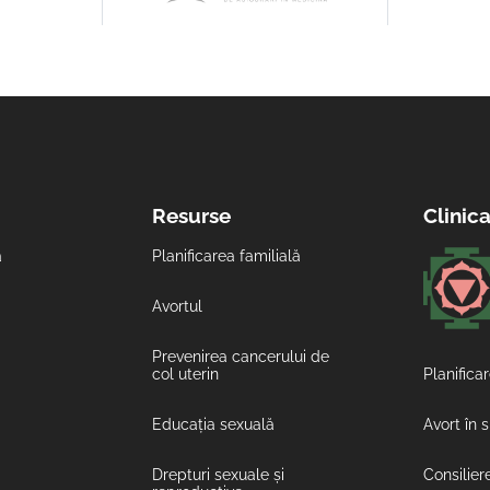
Resurse
Clinic
ă
Planificarea familială
Avortul
Prevenirea cancerului de
col uterin
Planificar
Educația sexuală
Avort în 
Drepturi sexuale și
Consilier