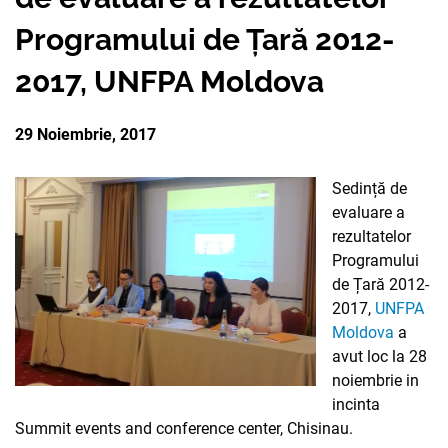
PARTENERII
Programului de Țară 2012-
AVORTUL
NOUTATI CIDSR
NOUTĂȚI
DONATORII
2017, UNFPA Moldova
PREVENIREA CANCER
DE LA PARTENERII N
CONTACTE
MEDIA
29 Noiembrie, 2017
EDUCAȚIA SEXUALĂ
PUBLICAȚII
RAPORT ANUAL CID
DREPTURI SEXUALE 
Sedință de
evaluare a
rezultatelor
Programului
de Țară 2012-
2017,
UNFPA
Moldova
a
avut loc la 28
noiembrie in
incinta
Summit events and conference center, Chisinau.