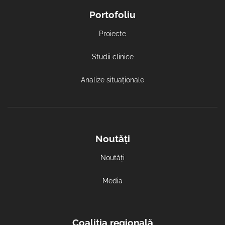
Portofoliu
Proiecte
Studii clinice
Analize situaționale
Noutăți
Noutăți
Media
Coaliția regională