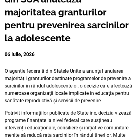
PARTENERII
majoritatea granturilor
AVORTUL
NOUTATI CIDSR
NOUTĂȚI
DONATORII
pentru prevenirea sarcinilor
PREVENIREA CANCER
DE LA PARTENERII N
CONTACTE
MEDIA
la adolescente
EDUCAȚIA SEXUALĂ
PUBLICAȚII
RAPORT ANUAL CID
06 Iulie, 2026
DREPTURI SEXUALE 
O agenție federală din Statele Unite a anunțat anularea
majorității granturilor destinate programelor de prevenire a
sarcinilor în rândul adolescentelor, o decizie care afectează
numeroase organizații locale implicate în educația pentru
sănătate reproductivă și servicii de prevenire.
Potrivit informațiilor publicate de Stateline, decizia vizează
programe finanțate la nivel federal care susțineau
intervenții educaționale, consiliere și inițiative comunitare
menite să reducă rata sarcinilor în rândul tinerilor. Multe