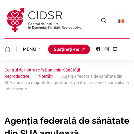
MENU
Susțineți-ne
MISIUNEA NOASTRĂ
DESPRE NOI
Centrul de Instruire în Domeniul Sănătăţii
Reproductive
Noutăți
Agenția federală de sănătate din
ECHIPA CIDSR
PLANIFICAREA FAMIL
CLINICA GINECOLOGICĂ
SUA anulează majoritatea granturilor pentru prevenirea sarcinilor la
adolescente
FONDATORII
AVORT ÎN SIGURANȚ
PROIECTE
PORTOFOLIU
STATUTUL
CONSILIERE GINECO
STUDII CLINICE
AVORTUL ȘI CONTRA
COALIȚIA REGIONALĂ
Agenția federală de sănătate
ORGANIGRAMA
ACREDITARE
ANALIZE SITUAȚION
SĂNĂTATEA REPRODU
PLANIFICAREA FAMIL
din SUA anulează
RESURSE