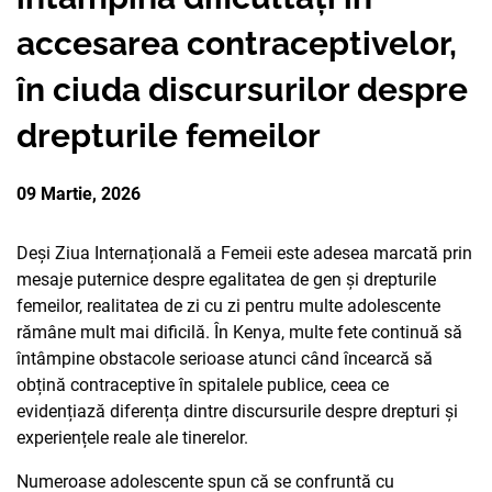
PARTENERII
accesarea contraceptivelor,
AVORTUL
NOUTATI CIDSR
NOUTĂȚI
DONATORII
în ciuda discursurilor despre
PREVENIREA CANCER
DE LA PARTENERII N
CONTACTE
MEDIA
drepturile femeilor
EDUCAȚIA SEXUALĂ
PUBLICAȚII
RAPORT ANUAL CID
09 Martie, 2026
DREPTURI SEXUALE 
Deși Ziua Internațională a Femeii este adesea marcată prin
mesaje puternice despre egalitatea de gen și drepturile
femeilor, realitatea de zi cu zi pentru multe adolescente
rămâne mult mai dificilă. În Kenya, multe fete continuă să
întâmpine obstacole serioase atunci când încearcă să
obțină contraceptive în spitalele publice, ceea ce
evidențiază diferența dintre discursurile despre drepturi și
experiențele reale ale tinerelor.
Numeroase adolescente spun că se confruntă cu