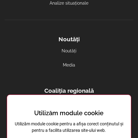
Analize situaționale
Noutăți
Noutăți
Media
Coaliția regională
Avortul și contracepția in regiune
Utilizăm module cookie
Sănătatea reproductivă în Transnistria
Utilizăm module cookie pentru a afișa corect conținutul și
pentru a facilita utilizarea site-ului web.