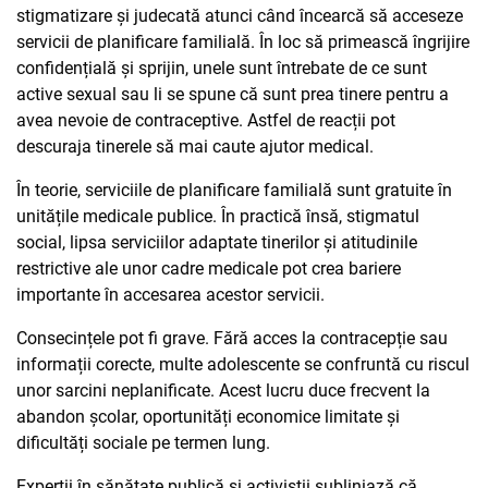
stigmatizare și judecată atunci când încearcă să acceseze
servicii de planificare familială. În loc să primească îngrijire
confidențială și sprijin, unele sunt întrebate de ce sunt
active sexual sau li se spune că sunt prea tinere pentru a
avea nevoie de contraceptive. Astfel de reacții pot
descuraja tinerele să mai caute ajutor medical.
În teorie, serviciile de planificare familială sunt gratuite în
unitățile medicale publice. În practică însă, stigmatul
social, lipsa serviciilor adaptate tinerilor și atitudinile
restrictive ale unor cadre medicale pot crea bariere
importante în accesarea acestor servicii.
Consecințele pot fi grave. Fără acces la contracepție sau
informații corecte, multe adolescente se confruntă cu riscul
unor sarcini neplanificate. Acest lucru duce frecvent la
abandon școlar, oportunități economice limitate și
dificultăți sociale pe termen lung.
Experții în sănătate publică și activiștii subliniază că