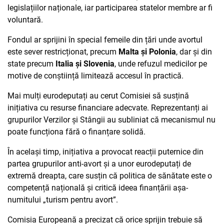
legislațiilor naționale, iar participarea statelor membre ar fi
voluntară.
Fondul ar sprijini în special femeile din țări unde avortul
este sever restricționat, precum
Malta și Polonia
, dar și din
state precum
Italia și Slovenia
, unde refuzul medicilor pe
motive de conștiință limitează accesul în practică.
Mai mulți eurodeputați au cerut Comisiei să susțină
inițiativa cu resurse financiare adecvate. Reprezentanți ai
grupurilor Verzilor și Stângii au subliniat că mecanismul nu
poate funcționa fără o finanțare solidă.
În același timp, inițiativa a provocat reacții puternice din
partea grupurilor anti-avort și a unor eurodeputați de
extremă dreapta, care susțin că politica de sănătate este o
competență națională și critică ideea finanțării așa-
numitului „turism pentru avort”.
Comisia Europeană a precizat că orice sprijin trebuie să