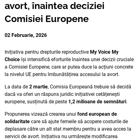
avort, înaintea deciziei
PARTENERII
AVORTUL
NOUTATI CIDSR
NOUTĂȚI
Comisiei Europene
DONATORII
PREVENIREA CANCER
DE LA PARTENERII N
CONTACTE
MEDIA
02 Februarie, 2026
EDUCAȚIA SEXUALĂ
PUBLICAȚII
RAPORT ANUAL CID
Inițiativa pentru drepturile reproductive
My Voice My
DREPTURI SEXUALE 
Choice
își intensifică eforturile înaintea unei decizii cruciale
a Comisiei Europene, care ar putea duce la acțiuni concrete
la nivelul UE pentru îmbunătățirea accesului la avort.
La data de
2 martie
, Comisia Europeană trebuie să decidă
dacă va oferi un răspuns juridic inițiativei cetățenești
europene, susținută de peste
1,2 milioane de semnături
.
Propunerea vizează crearea unui
fond european de
solidaritate
care să ajute femeile să acopere costurile de
deplasare către un alt stat membru pentru a avea acces la
servicii de avort. Inițiativa nu urmărește modificarea