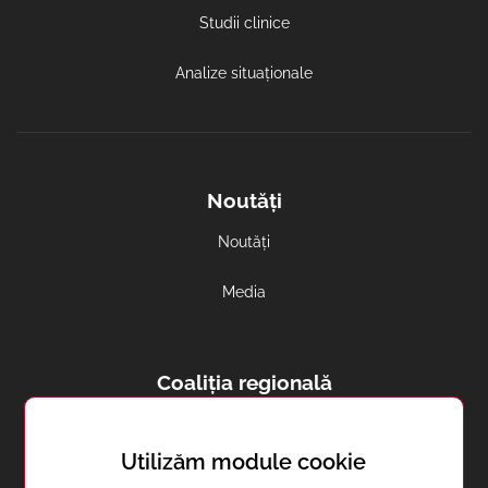
Studii clinice
Analize situaționale
Noutăți
Noutăți
Media
Coaliția regională
Avortul și contracepția in regiune
Utilizăm module cookie
Sănătatea reproductivă în Transnistria