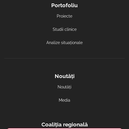
Portofoliu
Proiecte
Studii clinice
Analize situaționale
Noutăți
Noutăți
Media
Coaliția regională