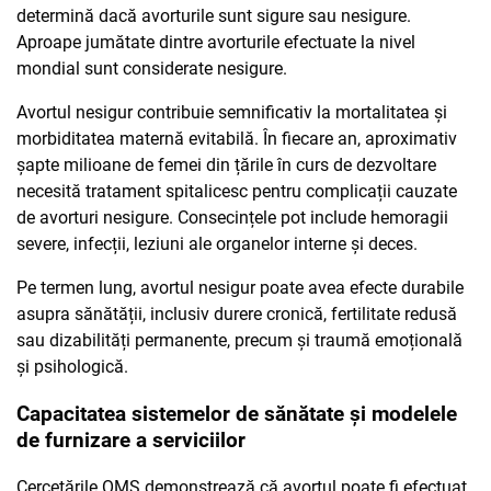
determină dacă avorturile sunt sigure sau nesigure.
Aproape jumătate dintre avorturile efectuate la nivel
mondial sunt considerate nesigure.
Avortul nesigur contribuie semnificativ la mortalitatea și
morbiditatea maternă evitabilă. În fiecare an, aproximativ
șapte milioane de femei din țările în curs de dezvoltare
necesită tratament spitalicesc pentru complicații cauzate
de avorturi nesigure. Consecințele pot include hemoragii
severe, infecții, leziuni ale organelor interne și deces.
Pe termen lung, avortul nesigur poate avea efecte durabile
asupra sănătății, inclusiv durere cronică, fertilitate redusă
sau dizabilități permanente, precum și traumă emoțională
și psihologică.
Capacitatea sistemelor de sănătate și modelele
de furnizare a serviciilor
Cercetările OMS demonstrează că avortul poate fi efectuat