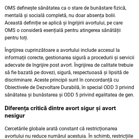
OMS definește sănătatea ca o stare de bunăstare fizică,
mentală și socială completă, nu doar absența bolii.
Această definiție se aplică și îngrijirii avortului, pe care
OMS o consideră esențială pentru atingerea sănătății
pentru toți.
Îngrijirea cuprinzătoare a avortului include accesul la
informații corecte, gestionarea sigură a procedurii și servicii
adecvate de îngrijire post avort. Îngrijirea de calitate trebuie
să fie bazată pe dovezi, sigură, respectuoasă și lipsită de
discriminare. Aceste principii sunt în concordanță cu
Obiectivele de Dezvoltare Durabilă, în special ODD 3 privind
sănătatea și bunăstarea și ODD 5 privind egalitatea de gen.
Diferența critică dintre avort sigur și avort
nesigur
Cercetările globale arată constant că restricționarea
avortului nu reduce numărul acestuia. În schimb, restricțiile