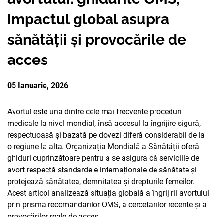
PARTENERII
impactul global asupra
AVORTUL
NOUTATI CIDSR
NOUTĂȚI
DONATORII
sănătății și provocările de
PREVENIREA CANCER
DE LA PARTENERII N
CONTACTE
MEDIA
acces
EDUCAȚIA SEXUALĂ
PUBLICAȚII
RAPORT ANUAL CID
05 Ianuarie, 2026
DREPTURI SEXUALE 
Avortul este una dintre cele mai frecvente proceduri
medicale la nivel mondial, însă accesul la îngrijire sigură,
respectuoasă și bazată pe dovezi diferă considerabil de la
o regiune la alta. Organizația Mondială a Sănătății oferă
ghiduri cuprinzătoare pentru a se asigura că serviciile de
avort respectă standardele internaționale de sănătate și
protejează sănătatea, demnitatea și drepturile femeilor.
Acest articol analizează situația globală a îngrijirii avortului
prin prisma recomandărilor OMS, a cercetărilor recente și a
provocărilor reale de acces.