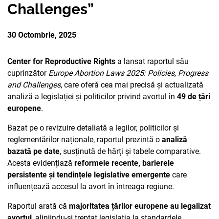
Challenges”
PARTENERII
AVORTUL
NOUTATI CIDSR
NOUTĂȚI
DONATORII
30 Octombrie, 2025
PREVENIREA CANCER
DE LA PARTENERII N
CONTACTE
MEDIA
Center for Reproductive Rights
a lansat raportul său
EDUCAȚIA SEXUALĂ
PUBLICAȚII
cuprinzător
Europe Abortion Laws 2025: Policies, Progress
RAPORT ANUAL CID
and Challenges
, care oferă cea mai precisă și actualizată
DREPTURI SEXUALE 
analiză a legislației și politicilor privind avortul în
49 de țări
europene
.
Bazat pe o revizuire detaliată a legilor, politicilor și
reglementărilor naționale, raportul prezintă o
analiză
bazată pe date
, susținută de hărți și tabele comparative.
Acesta evidențiază
reformele recente, barierele
persistente și tendințele legislative emergente
care
influențează accesul la avort în întreaga regiune.
Raportul arată că
majoritatea țărilor europene au legalizat
avortul
, aliniindu-și treptat legislația la standardele