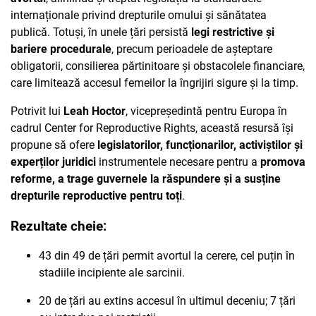
internaționale privind drepturile omului și sănătatea
publică. Totuși, în unele țări persistă
legi restrictive și
bariere procedurale
, precum perioadele de așteptare
obligatorii, consilierea părtinitoare și obstacolele financiare,
care limitează accesul femeilor la îngrijiri sigure și la timp.
Potrivit lui
Leah Hoctor
, vicepreședintă pentru Europa în
cadrul Center for Reproductive Rights, această resursă își
propune să ofere
legislatorilor, funcționarilor, activiștilor și
experților juridici
instrumentele necesare pentru a
promova
reforme, a trage guvernele la răspundere și a susține
drepturile reproductive pentru toți
.
Rezultate cheie:
43 din 49 de țări permit avortul la cerere, cel puțin în
stadiile incipiente ale sarcinii.
20 de țări au extins accesul în ultimul deceniu; 7 țări