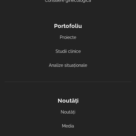
Consiliere ginecologica
Portofoliu
Proiecte
Studii clinice
Analize situaționale
Noutăți
Noutăți
Media