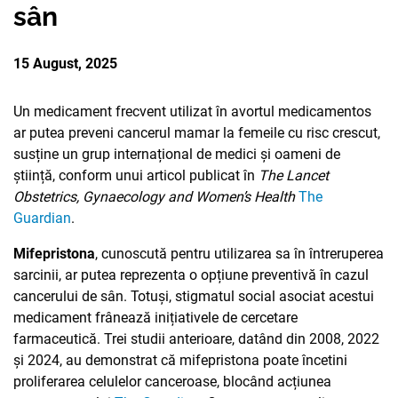
sân
PARTENERII
AVORTUL
NOUTATI CIDSR
NOUTĂȚI
DONATORII
15 August, 2025
PREVENIREA CANCER
DE LA PARTENERII N
CONTACTE
MEDIA
Un medicament frecvent utilizat în avortul medicamentos
EDUCAȚIA SEXUALĂ
PUBLICAȚII
ar putea preveni cancerul mamar la femeile cu risc crescut,
RAPORT ANUAL CID
susține un grup internațional de medici și oameni de
DREPTURI SEXUALE 
știință, conform unui articol publicat în
The Lancet
Obstetrics, Gynaecology and Women’s Health
The
Guardian
.
Mifepristona
, cunoscută pentru utilizarea sa în întreruperea
sarcinii, ar putea reprezenta o opțiune preventivă în cazul
cancerului de sân. Totuși, stigmatul social asociat acestui
medicament frânează inițiativele de cercetare
farmaceutică. Trei studii anterioare, datând din 2008, 2022
și 2024, au demonstrat că mifepristona poate încetini
proliferarea celulelor canceroase, blocând acțiunea