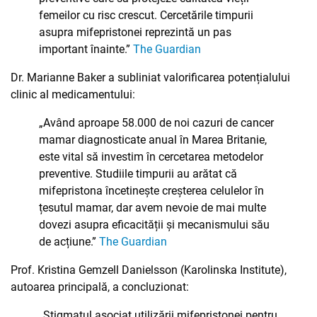
femeilor cu risc crescut. Cercetările timpurii
asupra mifepristonei reprezintă un pas
important înainte.”
The Guardian
Dr. Marianne Baker a subliniat valorificarea potențialului
clinic al medicamentului:
„Având aproape 58.000 de noi cazuri de cancer
mamar diagnosticate anual în Marea Britanie,
este vital să investim în cercetarea metodelor
preventive. Studiile timpurii au arătat că
mifepristona încetinește creșterea celulelor în
țesutul mamar, dar avem nevoie de mai multe
dovezi asupra eficacității și mecanismului său
de acțiune.”
The Guardian
Prof. Kristina Gemzell Danielsson (Karolinska Institute),
autoarea principală, a concluzionat:
„Stigmatul asociat utilizării mifepristonei pentru