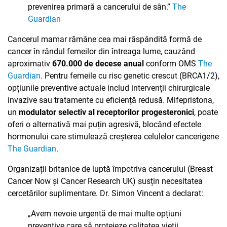
prevenirea primară a cancerului de sân.”
The
Guardian
Cancerul mamar rămâne cea mai răspândită formă de
cancer în rândul femeilor din întreaga lume, cauzând
aproximativ
670.000 de decese anual
conform OMS
The
Guardian
. Pentru femeile cu risc genetic crescut (BRCA1/2),
opțiunile preventive actuale includ intervenții chirurgicale
invazive sau tratamente cu eficiență redusă. Mifepristona,
un
modulator selectiv al receptorilor progesteronici
, poate
oferi o alternativă mai puțin agresivă, blocând efectele
hormonului care stimulează creșterea celulelor cancerigene
The Guardian
.
Organizații britanice de luptă împotriva cancerului (Breast
Cancer Now și Cancer Research UK) susțin necesitatea
cercetărilor suplimentare. Dr. Simon Vincent a declarat:
„Avem nevoie urgentă de mai multe opțiuni
preventive care să protejeze calitatea vieții