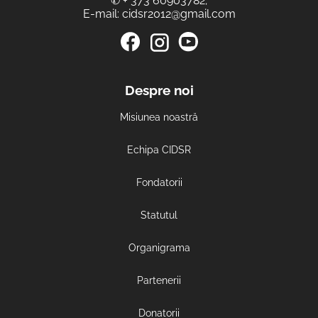
✆
+ 373 60903782
;
E-mail:
cidsr2012@gmail.com
Despre noi
Misiunea noastră
Echipa CIDSR
Fondatorii
Statutul
Organigrama
Partenerii
Donatorii