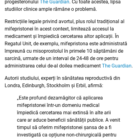
progesteronului
The Guardian
. Cu toate acestea, lipsa
studiilor clinice ample rămâne o problemă.
Restricțiile legale privind avortul, plus rolul tradițional al
mifepristonei în acest context, limitează accesul la
medicament și împiedică cercetarea altor aplicații. În
Regatul Unit, de exemplu, mifepristona este administrată
împreună cu misoprostolul în primele 10 săptămâni de
sarcină, urmate de un interval de 24-48 de ore pentru
administrarea celui de-al doilea medicament
The Guardian
.
Autorii studiului, experți în sănătatea reproductivă din
Londra, Edinburgh, Stockholm și Erbil, afirmă:
„Este profund dezamăgitor că aplicarea
mifepristonei într-un domeniu medical
împiedică cercetarea mai extinsă în alte arii
care ar aduce beneficii sănătății publice. A venit
timpul să oferim mifepristonei șansa de a fi
investigată ca opțiune non-chirurgicală pentru