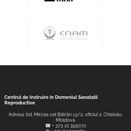
Centrul de Instruire in Domeniul Sanatatii
Reproductive
Adresa: bd. Mircea cel Bătrân 13/2, oficiul 2. Chisinău,
Moldova
☎
+ 373 22 355072