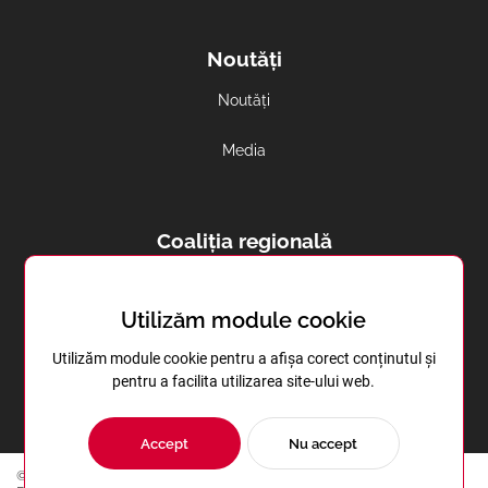
Noutăți
Noutăți
Media
Coaliția regională
Avortul și contracepția in regiune
Utilizăm module cookie
Sănătatea reproductivă în Transnistria
Utilizăm module cookie pentru a afișa corect conținutul și
pentru a facilita utilizarea site-ului web.
Accept
Nu accept
© Copyright 2023 | Centrul de Instruire în Domeniul Sănătăţii