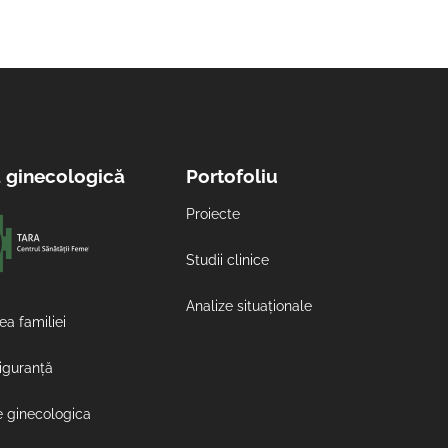
a ginecologică
Portofoliu
Proiecte
Studii clinice
Analize situaționale
ea familiei
siguranță
e ginecologica