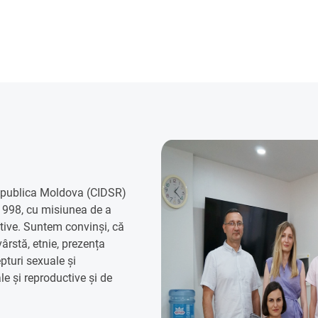
Republica Moldova (CIDSR)
 1998, cu misiunea de a
ctive. Suntem convinși, că
vârstă, etnie, prezența
epturi sexuale și
le și reproductive și de