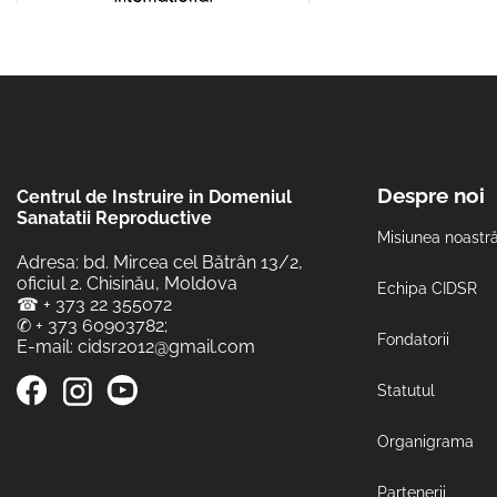
Despre noi
Centrul de Instruire in Domeniul
Sanatatii Reproductive
Misiunea noastr
Adresa: bd. Mircea cel Bătrân 13/2,
oficiul 2. Chisinău, Moldova
Echipa CIDSR
☎
+ 373 22 355072
✆
+ 373 60903782
;
Fondatorii
E-mail:
cidsr2012@gmail.com
Statutul
Organigrama
Partenerii