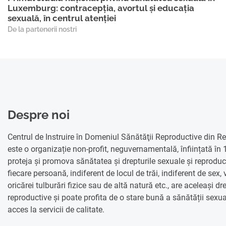
Luxemburg: contracepția, avortul și educația
sexuală, în centrul atenției
De la partenerii nostri
Despre noi
Centrul de Instruire în Domeniul Sănătăţii Reproductive din 
este o organizație non-profit, neguvernamentală, înființată în
proteja și promova sănătatea și drepturile sexuale și reprodu
fiecare persoană, indiferent de locul de trăi, indiferent de sex, 
oricărei tulburări fizice sau de altă natură etc., are aceleași dr
reproductive și poate profita de o stare bună a sănătății sexua
acces la servicii de calitate.