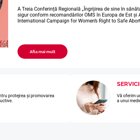
A Treia Conferință Regională „Îngrijirea de sine în sănăt
sigur conform recomandărilor OMS în Europa de Est și A
International Campaign for Women’s Right to Safe Abor
ERULUI DE COL UTERIN
 NOSTRI
Ă
DSR
Afla mai mult
E ȘI REPRODUCTIVE
SERVICI
ntru protejrea și promovarea
Vă oferim un
ductive.
a unui medi