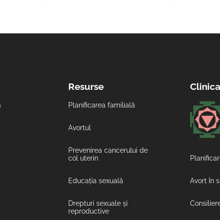
Resurse
Clinic
ă
Planificarea familială
Avortul
Prevenirea cancerului de
col uterin
Planificar
Educația sexuală
Avort în 
Drepturi sexuale și
Consilier
reproductive