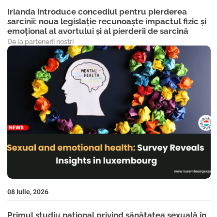
Irlanda introduce concediul pentru pierderea
sarcinii: noua legislație recunoaște impactul fizic și
emoțional al avortului și al pierderii de sarcină
De la partenerii nostri
08 Iulie, 2026
Primul studiu național privind sănătatea sexuală în