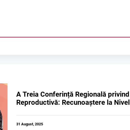
Ă
LIEI
NȚĂ
A Treia Conferință Regională privind 
Reproductivă: Recunoaștere la Nivel 
COLOGICA
ACEPȚIA IN REGIUNE
NALE
DUCTIVĂ ÎN TRANSNISTRIA
ILIALĂ
31 August, 2025