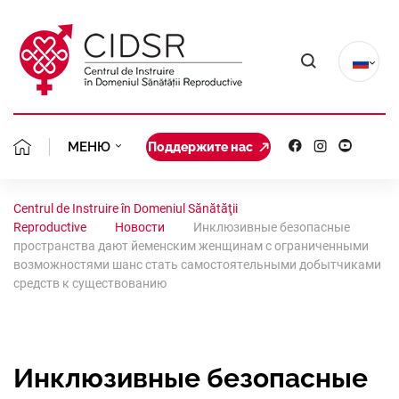
МЕНЮ
Поддержите нас
НАША МИС
О НАС
Centrul de Instruire în Domeniul Sănătăţii
Reproductive
Новости
Инклюзивные безопасные
КОМАНДА О
ПЛАНИРОВА
ГИНЕКОЛОГИЧЕСКАЯ КЛИНИКА
пространства дают йеменским женщинам с ограниченными
возможностями шанс стать самостоятельными добытчиками
УЧРЕДИТЕЛ
средств к существованию
БЕЗОПАСНЫ
ПРОЕКТЫ
ПОРТФОЛИО
УСТАВ
ГИНЕКОЛОГ
КЛИНИЧЕСК
АБОРТЫ И 
РЕГИОНАЛЬНАЯ КОАЛИЦИЯ
ОРГАНИЗАЦ
Инклюзивные безопасные
АККРЕДИТА
СИТУАЦИОН
РЕПРОДУКТ
ПЛАНИРОВА
РЕСУРСЫ