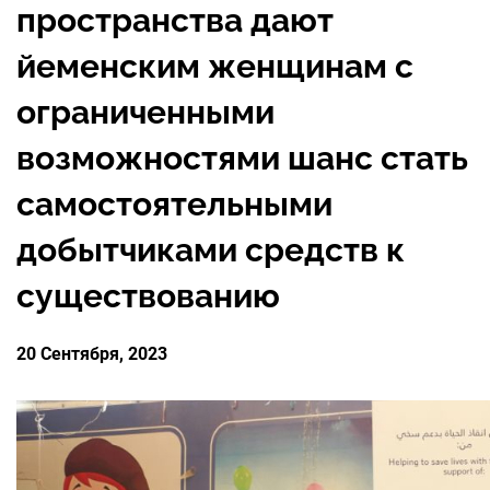
пространства дают
ПАРТНЕРЫ
АБОРТ
НОВОСТИ
йеменским женщинам с
ДОНОРЫ
ПРОФИЛАКТ
ограниченными
КОНТАКТЫ
МЕДИА
ПОЛОВОЕ В
возможностями шанс стать
ГОДОВОЙ О
самостоятельными
СЕКСУАЛЬН
добытчиками средств к
существованию
20 Сентября, 2023