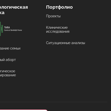
ологическая
Портфолио
ка
Проекты
Клинические
исследования
Ситуационные анализы
вание семьи
ный аборт
гическое
тирование