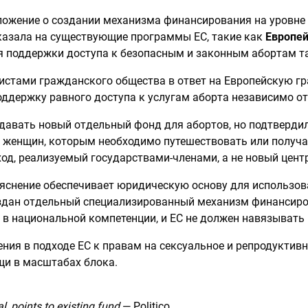
Ы
ожение о создании механизма финансирования на уровне 
казала на существующие программы ЕС, такие как
Европей
 поддержки доступа к безопасным и законным абортам там
ТИКА РАКА ШЕЙКИ МАТКИ
вистами гражданского общества в ответ на Европейскую 
 ВОСПИТАНИЕ
поддержку равного доступа к услугам аборта независимо о
ОТЧЕТ ОЦРЗ
НЫЕ И РЕПРОДУКТИВНЫЕ ПРАВА
здавать новый отдельный фонд для абортов, но подтверди
 женщин, которым необходимо путешествовать или получа
ход, реализуемый государствами-членами, а не новый цен
ъяснение обеспечивает юридическую основу для использов
создан отдельный специализированный механизм финансир
в национальной компетенции, и ЕС не должен навязывать
я в подходе ЕС к правам на сексуальное и репродуктивно
щи в масштабах блока.
, points to existing fund
— Politico