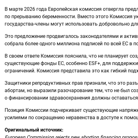
ПАРТНЕР
В марте 2026 года
Европейская комиссия
отвергла предл
АБОРТ
НОВОСТИ
по прерыванию беременности. Вместо этого Комиссия у
ДОНОРЫ
государства-члены могут использовать добровольно для
ПРОФИЛАК
КОНТАКТЫ
МЕДИА
Это предложение продвигалось законодателями и акти
ПОЛОВОЕ
собрала более одного миллиона подписей по всей ЕС в 
ГОДОВОЙ 
СЕКСУАЛЬ
В своем ответе Комиссия пояснила, что не планирует со
существующие фонды ЕС, особенно ESF+, для поддержки
ограничений. Комиссия представила это как гибкий под
Защитники репродуктивных прав признали, что это раз
абортам, но выразили разочарование тем, что не был 
о финансировании здравоохранения должны оставаться 
Позиция Комиссии подчеркивает существующие напряжени
усилиями по сокращению неравенства в доступе к помо
Оригинальный источник:
European Commission rejects new abortion financing proposal