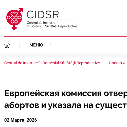
МЕНЮ
НАША МИ
О НАС
Centrul de Instruire în Domeniul Sănătăţii Reproductive
Новости
КОМАНДА 
ПЛАНИРО
ГИНЕКОЛОГИЧЕСКАЯ КЛИНИКА
УЧРЕДИТ
БЕЗОПАСН
ПРОЕКТЫ
Европейская комиссия отве
ПОРТФОЛИО
УСТАВ
абортов и указала на суще
ГИНЕКОЛО
КЛИНИЧЕ
АБОРТЫ И
РЕГИОНАЛЬНАЯ КОАЛИЦИЯ
ОРГАНИЗА
АККРЕДИ
СИТУАЦИ
02 Марта, 2026
РЕПРОДУК
ПЛАНИРО
РЕСУРСЫ