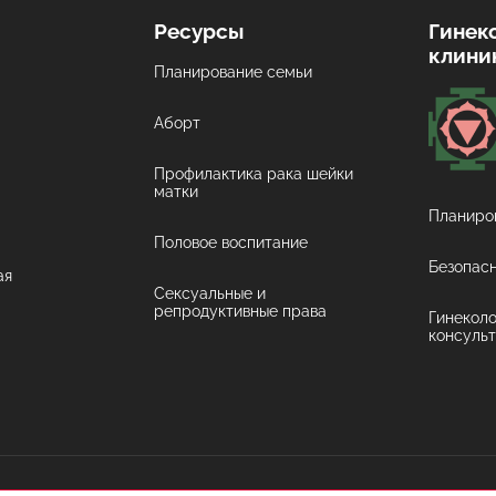
Ресурсы
Гинек
клини
Планирование семьи
Аборт
Профилактика рака шейки
матки
Планиро
Половое воспитание
Безопас
ая
Сексуальные и
репродуктивные права
Гинеколо
консуль