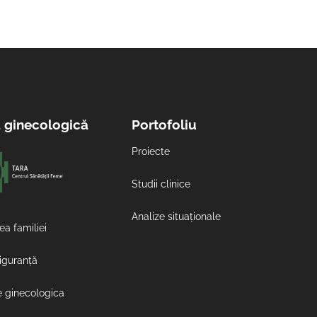
a ginecologică
Portofoliu
Proiecte
Studii clinice
Analize situaționale
ea familiei
siguranță
e ginecologica