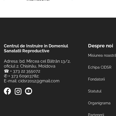
Despre noi
Centrul de Instruire in Domeniul
Sanatatii Reproductive
Misiunea noastr
Adresa: bd. Mircea cel Bătrân 13/2,
oficiul 2. Chisinău, Moldova
Echipa CIDSR
☎
+ 373 22 355072
✆
+ 373 60903782
;
Fondatorii
E-mail:
cidsr2012@gmail.com
Statutul
Organigrama
Partenerii