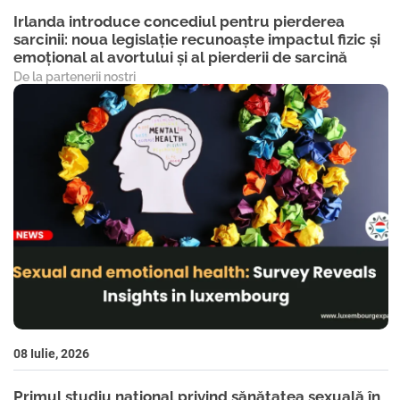
Irlanda introduce concediul pentru pierderea
sarcinii: noua legislație recunoaște impactul fizic și
emoțional al avortului și al pierderii de sarcină
De la partenerii nostri
08 Iulie, 2026
Primul studiu național privind sănătatea sexuală în