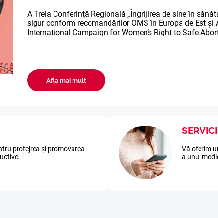
A Treia Conferință Regională „Îngrijirea de sine în sănăt
sigur conform recomandărilor OMS în Europa de Est și A
International Campaign for Women’s Right to Safe Abor
ERULUI DE COL UTERIN
 NOSTRI
Ă
DSR
Afla mai mult
E ȘI REPRODUCTIVE
SERVICI
ntru protejrea și promovarea
Vă oferim un
ductive.
a unui medi