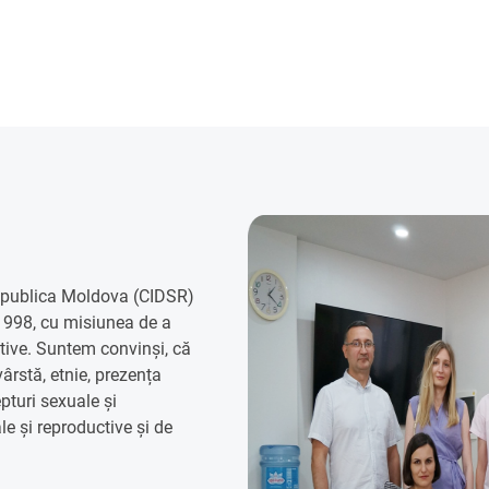
Republica Moldova (CIDSR)
 1998, cu misiunea de a
ctive. Suntem convinși, că
vârstă, etnie, prezența
epturi sexuale și
le și reproductive și de