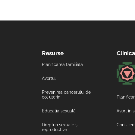
Resurse
Clinic
ă
Planificarea familială
Avortul
Prevenirea cancerului de
col uterin
Planificar
Educația sexuală
Avort în 
Drepturi sexuale și
Consilier
reproductive