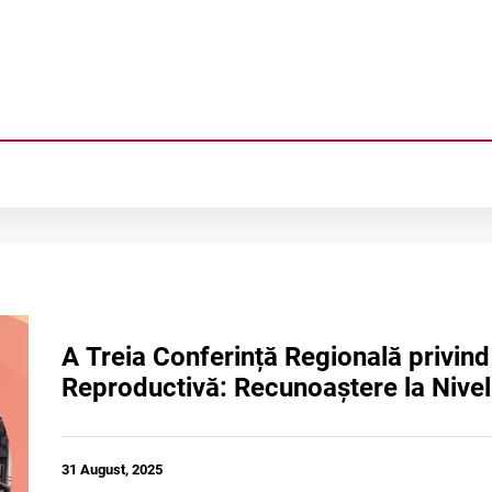
Ă
LIEI
NȚĂ
A Treia Conferință Regională privind 
Reproductivă: Recunoaștere la Nivel 
COLOGICA
ACEPȚIA IN REGIUNE
NALE
DUCTIVĂ ÎN TRANSNISTRIA
ILIALĂ
31 August, 2025