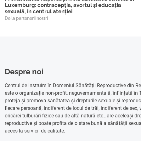
Luxemburg: contracepția, avortul și educația
sexuală, în centrul atenției
De la partenerii nostri
Despre noi
Centrul de Instruire în Domeniul Sănătăţii Reproductive din 
este o organizație non-profit, neguvernamentală, înființată în
proteja și promova sănătatea și drepturile sexuale și reprodu
fiecare persoană, indiferent de locul de trăi, indiferent de sex, 
oricărei tulburări fizice sau de altă natură etc., are aceleași dr
reproductive și poate profita de o stare bună a sănătății sexua
acces la servicii de calitate.