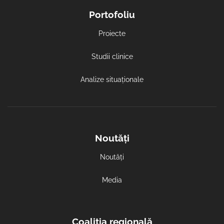
Portofoliu
Proiecte
Studii clinice
Analize situaționale
Noutăți
Noutăți
Media
Coaliția regională